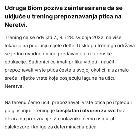
Udruga Biom poziva zainteresirane da se
uključe u trening prepoznavanja ptica na
Neretvi.
Trening će se odvijati 7., 8. i 28. svibnja 2022. na više
lokacija na području cijele delte. U sklopu treninga održava
se jedno uvodno online predavanje i tri terenske
edukacije. Sudionici će imati priliku vidjeti i naučiti
prepoznavati vrste ptica česte u svojoj okolici, a uz malo
sreće i rijetke vrste koje posjećuju lagune na ušću
Neretve.
Na terenu ćemo učiti prepoznavati vrste ptica po izgledu i
po glasanju. Trening je
besplatan i otvoren za sve
bez
obzira na predznanje. Za polaznike ćemo osigurati
dalekozore i knjige za determinaciju ptica.