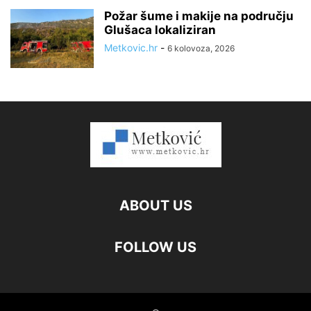
Požar šume i makije na području
Glušaca lokaliziran
Metkovic.hr
-
6 kolovoza, 2026
ABOUT US
FOLLOW US