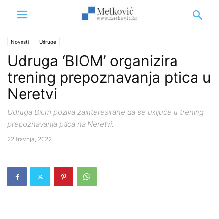
Novosti
Udruge
Udruga ‘BIOM’ organizira
trening prepoznavanja ptica u
Neretvi
Udruga Biom poziva zainteresirane da se uključe u trening
prepoznavanja ptica na Neretvi.
22 travnja, 2022