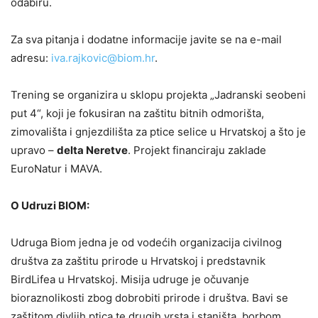
odabiru.
Za sva pitanja i dodatne informacije javite se na e-mail
adresu:
iva.rajkovic@biom.hr
.
Trening se organizira u sklopu projekta „Jadranski seobeni
put 4“, koji je fokusiran na zaštitu bitnih odmorišta,
zimovališta i gnjezdilišta za ptice selice u Hrvatskoj a što je
upravo –
delta Neretve
. Projekt financiraju zaklade
EuroNatur i MAVA.
O Udruzi BIOM:
Udruga Biom jedna je od vodećih organizacija civilnog
društva za zaštitu prirode u Hrvatskoj i predstavnik
BirdLifea u Hrvatskoj. Misija udruge je očuvanje
bioraznolikosti zbog dobrobiti prirode i društva. Bavi se
zaštitom divljih ptica te drugih vrsta i staništa, borbom