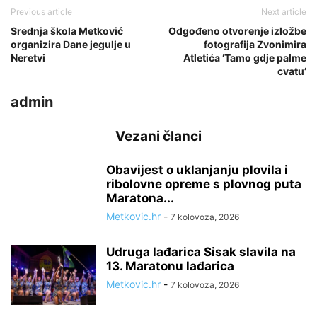
Previous article
Next article
Srednja škola Metković
Odgođeno otvorenje izložbe
organizira Dane jegulje u
fotografija Zvonimira
Neretvi
Atletića ‘Tamo gdje palme
cvatu’
admin
Vezani članci
Obavijest o uklanjanju plovila i
ribolovne opreme s plovnog puta
Maratona...
Metkovic.hr
-
7 kolovoza, 2026
Udruga lađarica Sisak slavila na
13. Maratonu lađarica
Metkovic.hr
-
7 kolovoza, 2026