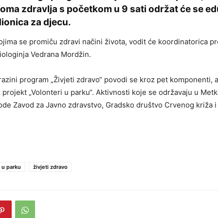
oma zdravlja s početkom u 9 sati održat će se e
ionica za djecu.
kojima se promiču zdravi načini života, vodit će koordinatorica pr
iologinja Vedrana Mordžin.
razini program „Živjeti zdravo“ povodi se kroz pet komponenti, 
 projekt „Volonteri u parku“. Aktivnosti koje se održavaju u Met
ode Zavod za Javno zdravstvo, Gradsko društvo Crvenog križa i
i u parku
živjeti zdravo