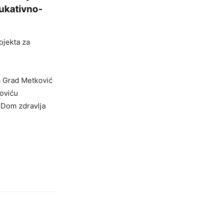
dukativno-
ojekta za
a Grad Metković
koviću
 Dom zdravlja