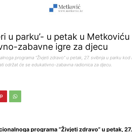
ri u parku’- u petak u Metkoviću
vno-zabavne igre za djecu
lnoga programa “Živjeti zdravo” u petak, 27. svibnja u parku kod
ti održat će se edukativno-zabavna radionica za djecu.
ionalnoga programa “Živjeti zdravo” u petak, 27.