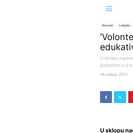
Novosti
Lokalno
‘Volonte
edukati
U sklopu naciona
početkom u 9 sa
26 svibnja, 2022
U sklopu nac