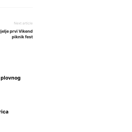
Next article
elje prvi Vikend
piknik fest
s plovnog
rica