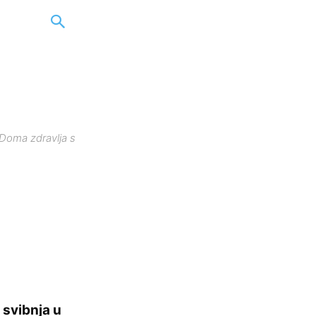
 Doma zdravlja s
 svibnja u