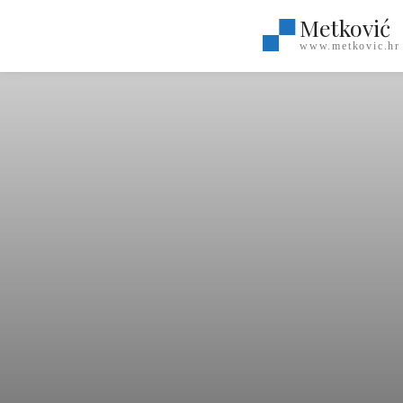
Metković
www.metkovic.hr