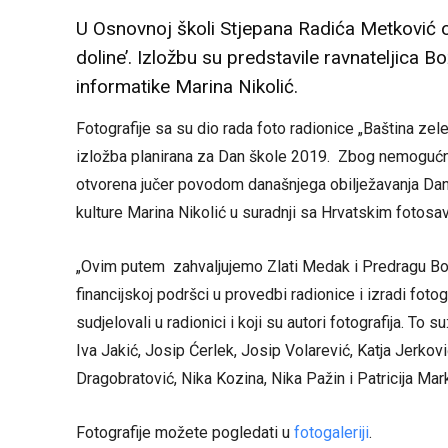
U Osnovnoj školi Stjepana Radića Metković ot
doline’. Izložbu su predstavile ravnateljica Bož
informatike Marina Nikolić.
Fotografije sa su dio rada foto radionice „Baština zele
izložba planirana za Dan škole 2019. Zbog nemogućnos
otvorena jučer povodom današnjega obilježavanja Dana 
kulture Marina Nikolić u suradnji sa Hrvatskim fotos
„Ovim putem zahvaljujemo Zlati Medak i Predragu Bos
financijskoj podršci u provedbi radionice i izradi foto
sudjelovali u radionici i koji su autori fotografija. To
Iva Jakić, Josip Ćerlek, Josip Volarević, Katja Jerkov
Dragobratović, Nika Kozina, Nika Pažin i Patricija Ma
Fotografije možete pogledati u
fotogaleriji
.