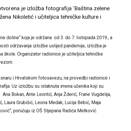
vorena je izložba fotografija ‘Baština zelene
ena Nikoletić i učiteljica tehničke kulture i
ne doline“ koja je održana od 3. do 7. listopada 2019., a
ti održavanja izložbe uslijed pandemije, izložba je
škole. Organizator radionice je učiteljica tehničke
avezom.
naru i Hrvatskom fotosavezu, na provedbi radionice i
grafija. Uz izložbu su istaknuta imena učenika koji su
 su: Ana Bokan, Ante Leontić, Anja Žderić, Frane Vugdelija,
ić, Laura Grubišić, Leona Medak, Lucija Bebić, Maja
rković“, poručuju iz OŠ Stjepana Radića Metković.