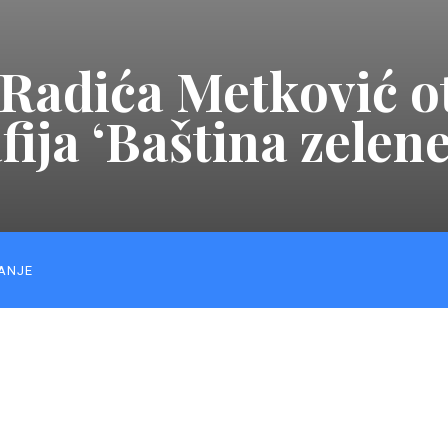
 Radića Metković o
fija ‘Baština zelene
ANJE