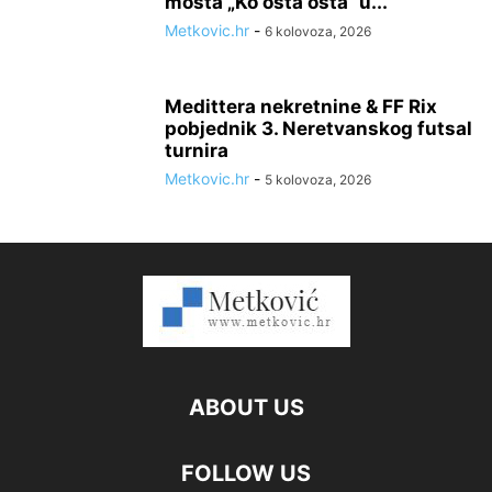
mosta „Ko osta osta“ u...
Metkovic.hr
-
6 kolovoza, 2026
Medittera nekretnine & FF Rix
pobjednik 3. Neretvanskog futsal
turnira
Metkovic.hr
-
5 kolovoza, 2026
ABOUT US
FOLLOW US