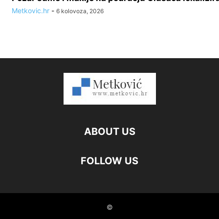
Metkovic.hr
-
6 kolovoza, 2026
ABOUT US
FOLLOW US
©