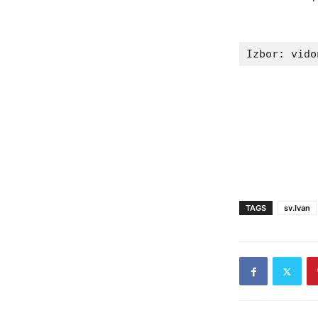
Izbor: vido
TAGS
sv.Ivan