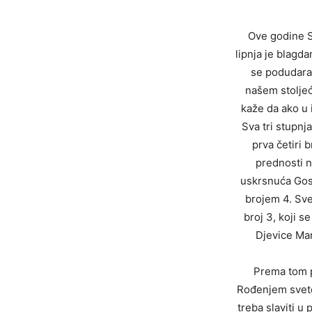
Ove godine Sv
lipnja je blagd
se podudaran
našem stoljeć
kaže da ako u i
Sva tri stupnja
prva četiri 
prednosti n
uskrsnuća Gos
brojem 4. Sve
broj 3, koji 
Djevice Mar
Prema tom p
Rođenjem sveto
treba slaviti u