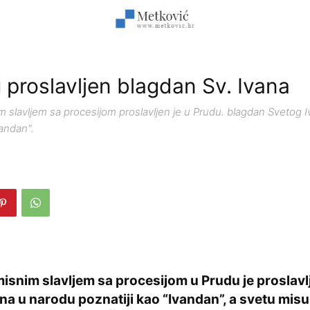
 proslavljen blagdan Sv. Ivana
 slavljem sa procesijom proslavljen je u Prudu. blagdan Svetog 
vandan".
isnim slavljem sa procesijom u Prudu je proslavl
na u narodu poznatiji kao “Ivandan”, a svetu mis