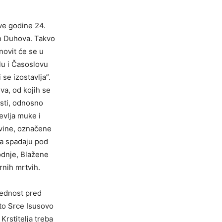
ove godine 24.
on Duhova. Takvo
novit će se u
lu i Časoslovu
 se izostavlja”.
eva, od kojih se
osti, odnosno
evlja muke i
vine, označene
ja spadaju pod
odnje, Blažene
rnih mrtvih.
rednost pred
to Srce Isusovo
Krstitelja treba