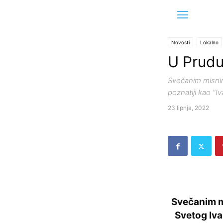
Novosti
Lokalno
U Prudu
Svečanim misnim
poznatiji kao "I
23 lipnja, 2022
Svečanim m
Svetog Iva