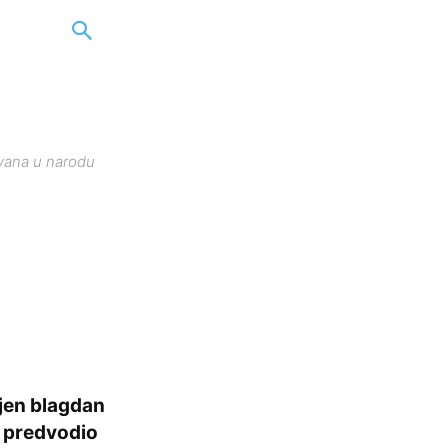
Ivana u narodu
jen blagdan
u predvodio