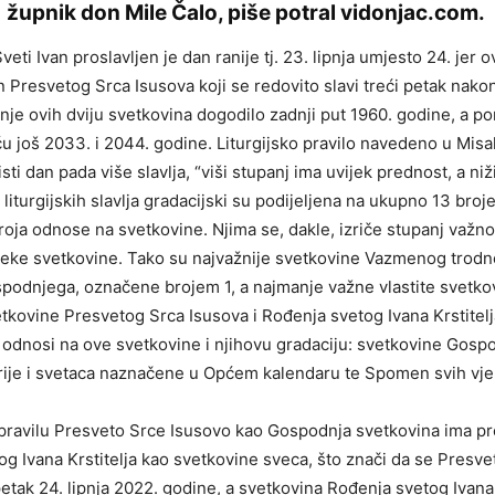
župnik don Mile Čalo, piše potral
vidonjac.com
.
eti Ivan proslavljen je dan ranije tj. 23. lipnja umjesto 24. jer 
an Presvetog Srca Isusova koji se redovito slavi treći petak nak
je ovih dviju svetkovina dogodilo zadnji put 1960. godine, a po
u još 2033. i 2044. godine. Liturgijsko pravilo navedeno u Misa
sti dan pada više slavlja, “viši stupanj ima uvijek prednost, a niži
 liturgijskih slavlja gradacijski su podijeljena na ukupno 13 broj
broja odnose na svetkovine. Njima se, dakle, izriče stupanj važn
eke svetkovine. Tako su najvažnije svetkovine Vazmenog trodn
podnjega, označene brojem 1, a najmanje važne vlastite svetko
tkovine Presvetog Srca Isusova i Rođenja svetog Ivana Krstitel
se odnosi na ove svetkovine i njihovu gradaciju: svetkovine Gosp
ije i svetaca naznačene u Općem kalendaru te Spomen svih vje
ravilu Presveto Srce Isusovo kao Gospodnja svetkovina ima p
g Ivana Krstitelja kao svetkovine sveca, što znači da se Presve
 petak 24. lipnja 2022. godine, a svetkovina Rođenja svetog Ivana 