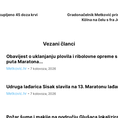
kupljeno 45 doza krvi
Gradonačelnik Metković prim
Kölna na čelu s fra
Vezani članci
Obavijest o uklanjanju plovila i ribolovne opreme 
puta Maratona...
Metkovic.hr
-
7 kolovoza, 2026
Udruga lađarica Sisak slavila na 13. Maratonu lađa
Metkovic.hr
-
7 kolovoza, 2026
Požar šume i makije na području Glušaca lokalizir