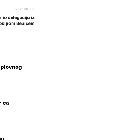
Next article
io delegaciju iz
 Josipom Bebićem
s plovnog
rica
an