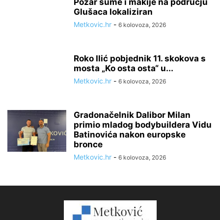
Požar šume i makije na području
Glušaca lokaliziran
Metkovic.hr
-
6 kolovoza, 2026
Roko Ilić pobjednik 11. skokova s
mosta „Ko osta osta“ u...
Metkovic.hr
-
6 kolovoza, 2026
Gradonačelnik Dalibor Milan
primio mladog bodybuildera Vidu
Batinovića nakon europske
bronce
Metkovic.hr
-
6 kolovoza, 2026