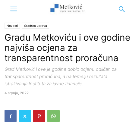
Novosti
Gradska uprava
Gradu Metkoviću i ove godine
najviša ocjena za
transparentnost proračuna
Grad Metković i ove je godine dobio ocjenu odličan za
transparentnost proračuna, a na temelju rezultata
istraživanja Instituta za javne financije.
4 srpnja, 2022