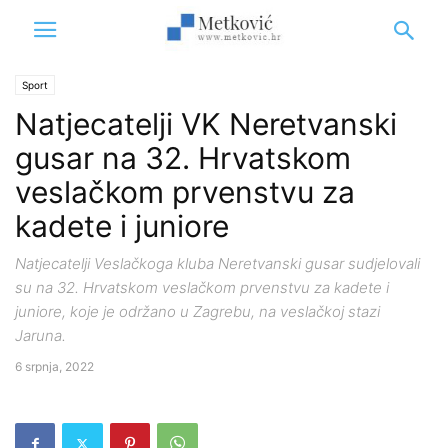
Sport
Natjecatelji VK Neretvanski
gusar na 32. Hrvatskom
veslačkom prvenstvu za
kadete i juniore
Natjecatelji Veslačkoga kluba Neretvanski gusar sudjelovali
su na 32. Hrvatskom veslačkom prvenstvu za kadete i
juniore, koje je održano u Zagrebu, na veslačkoj stazi
Jaruna.
6 srpnja, 2022