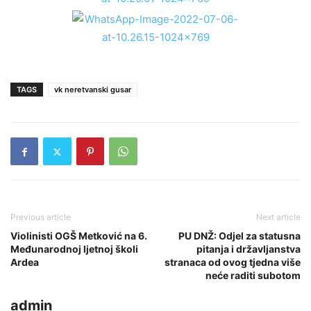
TAGS
vk neretvanski gusar
Previous article
Next article
Violinisti OGŠ Metković na 6.
PU DNŽ: Odjel za statusna
Međunarodnoj ljetnoj školi
pitanja i državljanstva
Ardea
stranaca od ovog tjedna više
neće raditi subotom
admin