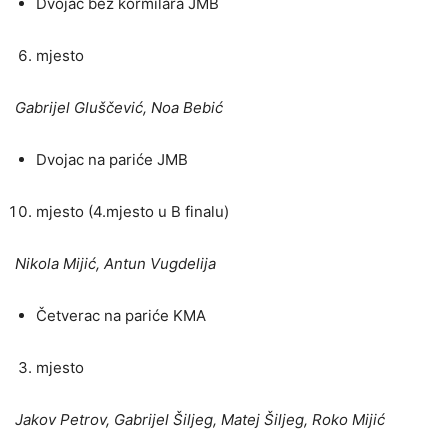
Dvojac bez kormilara JMB
mjesto
Gabrijel Gluščević, Noa Bebić
Dvojac na pariće JMB
mjesto (4.mjesto u B finalu)
Nikola Mijić, Antun Vugdelija
Četverac na pariće KMA
mjesto
Jakov Petrov, Gabrijel Šiljeg, Matej Šiljeg, Roko Mijić