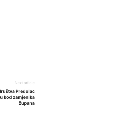
Next article
društva Predolac
mu kod zamjenika
župana