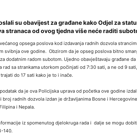
slali su obavijest za građane kako Odjel za statu
va stranaca od ovog tjedna više neće raditi subo
većanog opsega poslova kod izdavanja radnih dozvola strancim
m svibnja ove godine. Obzirom da je opseg poslova bitno smanj
a za dodatnim radom subotom. Ujedno obavještavaju građane da
 rad sa strankama utorkom počinjati od 7:30 sati, a ne od 9 sati,
trajati do 17 sati kako je to i inače.
datak da je ova Policijska uprava od početka ove godine izdal
i broj radnih dozvola izdan je državljanima Bosne i Hercegovine,
Filipina i Nepala.
formacije iz spomenutog djelokruga rada i dalje se mogu dobiti
3-140.