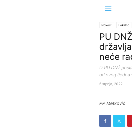
Novosti
Lokalno
PU DNŽ:
državlj
neće ra
Iz PU DNŽ poslal
od ovog tjedna 
6 srpnja, 2022
PP Metković