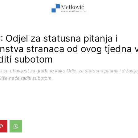
 Odjel za statusna pitanja i
anstva stranaca od ovog tjedna 
diti subotom
i su obavijest za građane kako Odjel za statusna pitanja i državlj
više neće raditi subotom.