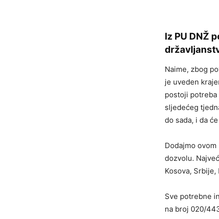
Iz PU DNŽ po
državljanst
Naime, zbog po
je uveden kraje
postoji potreb
sljedećeg tjedna
do sada, i da će 
Dodajmo ovom po
dozvolu. Najveć
Kosova, Srbije, 
Sve potrebne in
na broj 020/44