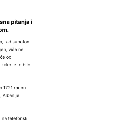
sna pitanja i
tom.
a, rad subotom
en, više ne
 će od
 kako je to bilo
a 1721 radnu
 Albanije,
 na telefonski