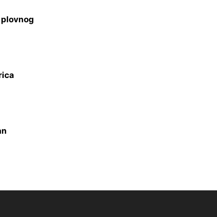
s plovnog
rica
an