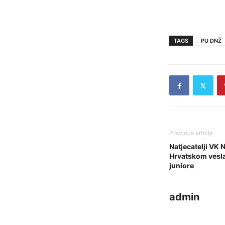
TAGS
PU DNŽ
Previous article
Natjecatelji VK 
Hrvatskom vesla
juniore
admin