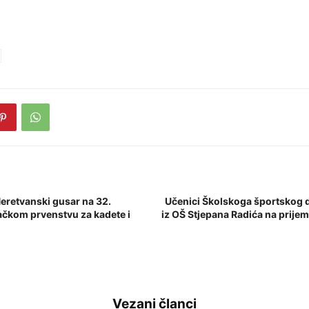
Neretvanski gusar na 32.
Učenici Školskoga športskog 
čkom prvenstvu za kadete i
iz OŠ Stjepana Radića na prije
Vezani članci