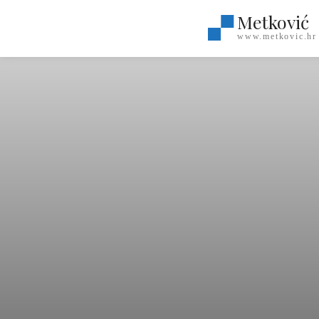
Metković
www.metkovic.hr