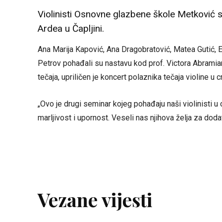
Violinisti Osnovne glazbene škole Metković s
Ardea u Čapljini.
Ana Marija Kapović, Ana Dragobratović, Matea Gutić, E
Petrov pohađali su nastavu kod prof. Victora Abramiana
tečaja, upriličen je koncert polaznika tečaja violine u c
„Ovo je drugi seminar kojeg pohađaju naši violinisti u
marljivost i upornost. Veseli nas njihova želja za dod
Vezane vijesti