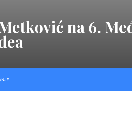
Š Metković na 6. M
rdea
ANJE