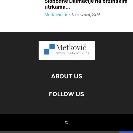
Slobodne Dalmacije na brzinskim
utrkama...
Metkovic.hr
-
6 kolovoza, 2026
ABOUT US
FOLLOW US
©