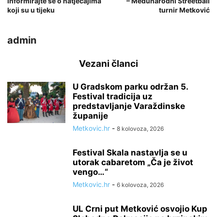
informirajte se o natječajima
– Međunarodni Streetball
koji su u tijeku
turnir Metković
admin
Vezani članci
U Gradskom parku održan 5.
Festival tradicija uz
predstavljanje Varaždinske
županije
Metkovic.hr
-
8 kolovoza, 2026
Festival Skala nastavlja se u
utorak cabaretom „Ča je život
vengo…“
Metkovic.hr
-
6 kolovoza, 2026
UL Crni put Metković osvojio Kup