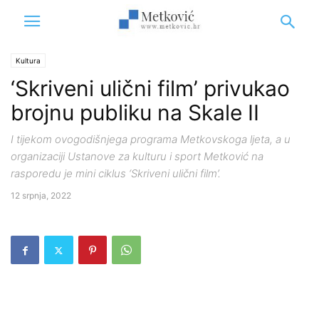
Kultura
‘Skriveni ulični film’ privukao
brojnu publiku na Skale II
I tijekom ovogodišnjega programa Metkovskoga ljeta, a u
organizaciji Ustanove za kulturu i sport Metković na
rasporedu je mini ciklus ‘Skriveni ulični film’.
12 srpnja, 2022