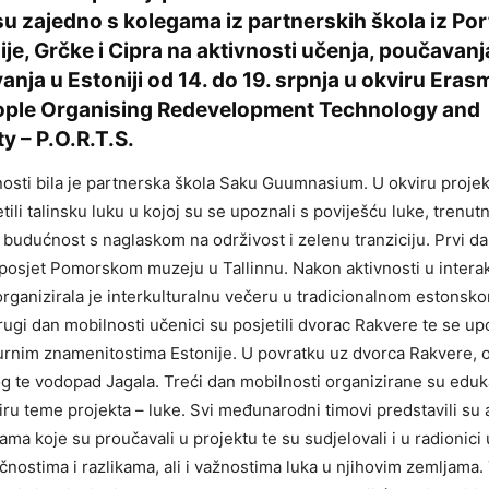
su zajedno s kolegama iz partnerskih škola iz Por
alije, Grčke i Cipra na aktivnosti učenja, poučavanja
nja u Estoniji od 14. do 19. srpnja u okviru Era
ople Organising Redevelopment Technology and
ty – P.O.R.T.S.
sti bila je partnerska škola Saku Guumnasium. U okviru projekt
tili talinsku luku u kojoj su se upoznali s poviješću luke, trenu
 budućnost s naglaskom na održivost i zelenu tranziciju. Prvi d
i posjet Pomorskom muzeju u Tallinnu. Nakon aktivnosti u inter
rganizirala je interkulturalnu večeru u tradicionalnom estonsk
gi dan mobilnosti učenici su posjetili dvorac Rakvere te se upo
turnim znamenitostima Estonije. U povratku uz dvorca Rakvere, o
og te vodopad Jagala. Treći dan mobilnosti organizirane su eduk
iru teme projekta – luke. Svi međunarodni timovi predstavili su 
ma koje su proučavali u projektu te su sudjelovali i u radionici
ličnostima i razlikama, ali i važnostima luka u njihovim zemljama