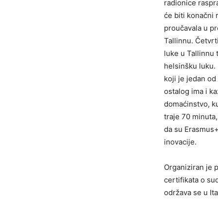
radionice raspra
će biti konačni 
proučavala u pr
Tallinnu. Četvr
luke u Tallinnu 
helsinšku luku.
koji je jedan o
ostalog ima i k
domaćinstvo, ku
traje 70 minuta,
da su Erasmus+ 
inovacije.
Organiziran je 
certifikata o su
održava se u Ita