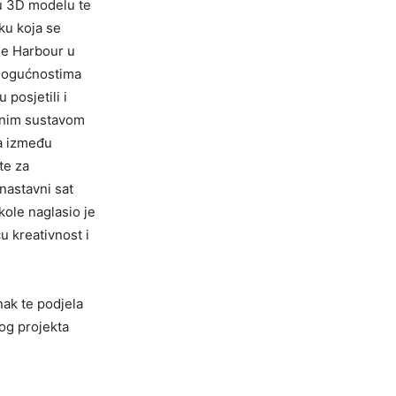
i u 3D modelu te
uku koja se
ane Harbour u
m mogućnostima
 posjetili i
ovnim sustavom
ja između
te za
nastavni sat
kole naglasio je
u kreativnost i
nak te podjela
vog projekta