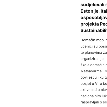
sudjelovali 
Estonije, It
osposobljava
projekta Pe
Sustainabili
Domaćin mobilno
učenici su posje
te planovima za
organiziran je 
škola domaćin o
Metsanurme. Dru
poviješću i kul
posjet u Viru b
aktivnosti u okv
nacionalnim luka
raspravljali o s