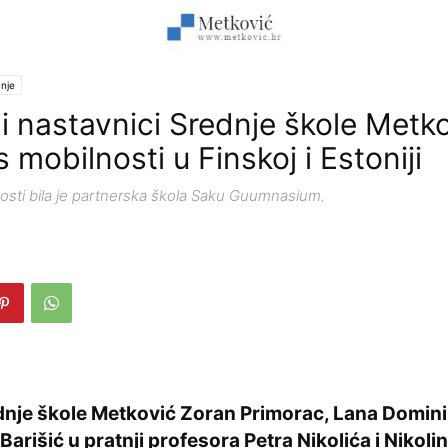
nje
 i nastavnici Srednje škole Metk
mobilnosti u Finskoj i Estoniji
sti bila je partnerska škola Saku Guumnasium.
dnje škole Metković Zoran Primorac, Lana Domini
 Barišić u pratnji profesora Petra Nikolića i Nikol