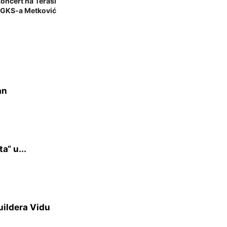
koncert na Terasi
 GKS-a Metković
an
a“ u...
uildera Vidu