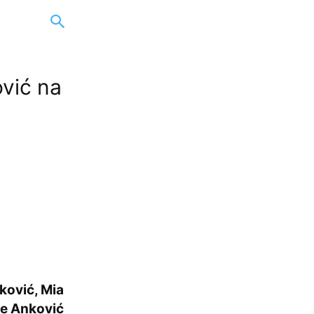
ović na
ković, Mia
ine Anković