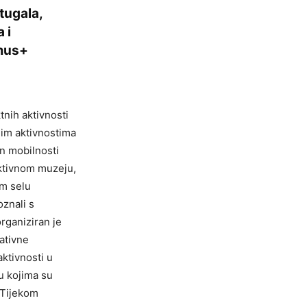
tugala,
 i
smus+
nih aktivnosti
tnim aktivnostima
an mobilnosti
aktivnom muzeju,
om selu
znali s
rganiziran je
ativne
aktivnosti u
 u kojima su
. Tijekom