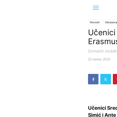
Novosti
Obrazova
Učenici
Erasmus 
Domaćin mobilno
22 srpnja, 2022
Učenici Sre
Simić i Ante