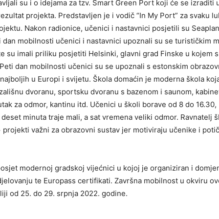
vljali su i o idejama za tzv. Smart Green Port koji će se izradit
rezultat projekta. Predstavljen je i vodič “In My Port” za svaku l
ojektu. Nakon radionice, učenici i nastavnici posjetili su Seapl
ti dan mobilnosti učenici i nastavnici upoznali su se turistički
te su imali priliku posjetiti Helsinki, glavni grad Finske u kojem su
 Peti dan mobilnosti učenici su se upoznali s estonskim obraz
d najboljih u Europi i svijetu. Škola domaćin je moderna škola ko
azališnu dvoranu, sportsku dvoranu s bazenom i saunom, kabine
tak za odmor, kantinu itd. Učenici u školi borave od 8 do 16.30, 
 deset minuta traje mali, a sat vremena veliki odmor. Ravnatelj š
projekti važni za obrazovni sustav jer motiviraju učenike i potič
posjet modernoj gradskoj vijećnici u kojoj je organiziran i domje
djelovanju te Europass certifikati. Završna mobilnost u okviru o
liji od 25. do 29. srpnja 2022. godine.