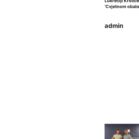
Lukreciji Krstiče
‘Cvjetnom obal
admin