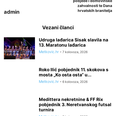
pobjede i domovinske
zahvalnosti te Dana
hrvatskih branitelja
admin
Vezani članci
Udruga lađarica Sisak slavila na
13. Maratonu lađarica
Metkovic.hr
-
7 kolovoza, 2026
Roko Ilić pobjednik 11. skokova s
mosta „Ko osta osta“ u...
Metkovic.hr
-
6 kolovoza, 2026
Medittera nekretnine & FF Rix
pobjednik 3. Neretvanskog futsal
turnira