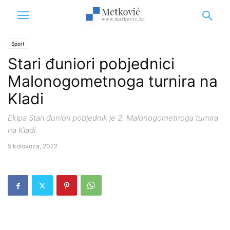
Sport
Stari đuniori pobjednici
Malonogometnoga turnira na
Kladi
Ekipa Stari đuniori pobjednik je 2. Malonogometnoga turnira
na Kladi.
5 kolovoza, 2022