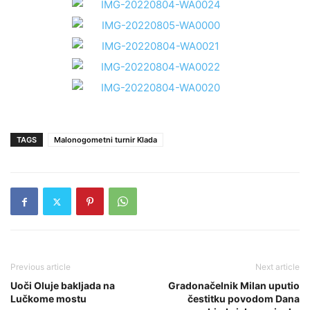
TAGS
Malonogometni turnir Klada
Previous article
Next article
Uoči Oluje bakljada na
Gradonačelnik Milan uputio
Lučkome mostu
čestitku povodom Dana