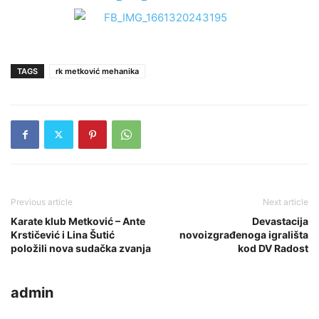
TAGS
rk metković mehanika
Previous article
Next article
Karate klub Metković – Ante
Devastacija
Krstičević i Lina Šutić
novoizgrađenoga igrališta
položili nova sudačka zvanja
kod DV Radost
admin