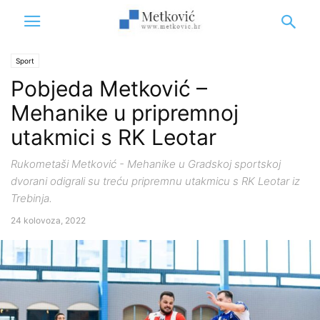
Sport
Pobjeda Metković –
Mehanike u pripremnoj
utakmici s RK Leotar
Rukometaši Metković - Mehanike u Gradskoj sportskoj
dvorani odigrali su treću pripremnu utakmicu s RK Leotar iz
Trebinja.
24 kolovoza, 2022