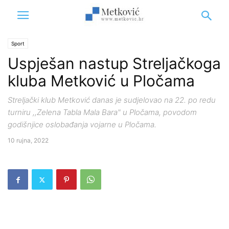
Sport
Uspješan nastup Streljačkoga
kluba Metković u Pločama
Streljački klub Metković danas je sudjelovao na 22. po redu
turniru ,,Zelena Tabla Mala Bara" u Pločama, povodom
godišnjice oslobađanja vojarne u Pločama.
10 rujna, 2022