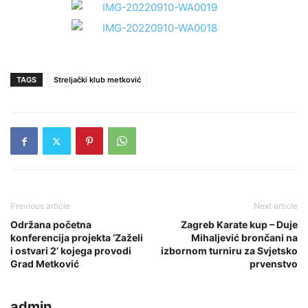
TAGS
Streljački klub metković
Previous article
Next article
Održana početna
Zagreb Karate kup – Duje
konferencija projekta ‘Zaželi
Mihaljević brončani na
i ostvari 2’ kojega provodi
izbornom turniru za Svjetsko
Grad Metković
prvenstvo
admin