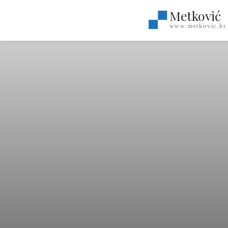
Metković
www.metkovic.hr