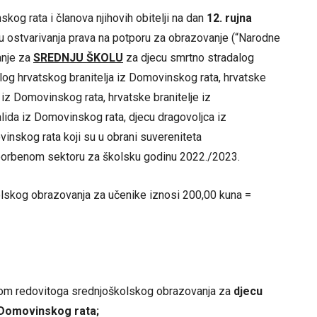
kog rata i članova njihovih obitelji na dan
12. rujna
nu ostvarivanja prava na potporu za obrazovanje (“Narodne
anje za
SREDNJU ŠKOLU
za djecu smrtno stradalog
log hrvatskog branitelja iz Domovinskog rata, hrvatske
 iz Domovinskog rata, hrvatske branitelje iz
lida iz Domovinskog rata, djecu dragovoljca iz
vinskog rata koji su u obrani suvereniteta
 borbenom sektoru za školsku godinu
2022./2023
.
lskog obrazovanja za učenike iznosi 200,00 kuna =
kom redovitoga srednjoškolskog obrazovanja za
djecu
z Domovinskog rata;