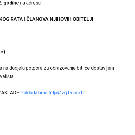
2. godine
na adresu:
OG RATA I ČLANOVA NJIHOVIH OBITELJI
je)
va na dodjelu potpore za obrazovanje biti će dostavljeni
ališta.
 ZAKLADE:
zaklada.branitelja@zg.t-com.hr