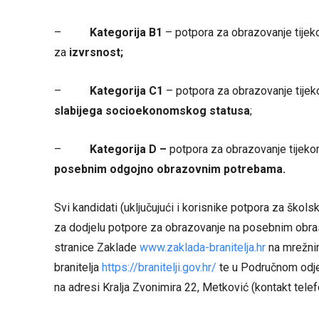
–
Kategorija B1
– potpora za obrazovanje tije
za
izvrsnost;
–
Kategorija C1
– potpora za obrazovanje tije
slabijega socioekonomskog statusa
;
–
Kategorija D –
potpora za obrazovanje tijek
posebnim odgojno obrazovnim potrebama.
Svi kandidati (uključujući i korisnike potpora za škol
za dodjelu potpore za obrazovanje na posebnim obrasc
stranice Zaklade
www.zaklada-branitelja.hr
na mrežnim
branitelja
https://branitelji.gov.hr/
te u Područnom odjel
na adresi Kralja Zvonimira 22, Metković (kontakt tele