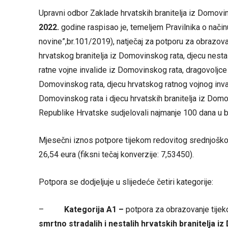
Upravni odbor Zaklade hrvatskih branitelja iz Domovins
2022.
godine raspisao je, temeljem Pravilnika o nači
novine”,br.101/2019), natječaj za potporu za obrazov
hrvatskog branitelja iz Domovinskog rata, djecu nesta
ratne vojne invalide iz Domovinskog rata, dragovoljce
Domovinskog rata, djecu hrvatskog ratnog vojnog inva
Domovinskog rata i djecu hrvatskih branitelja iz Domo
Republike Hrvatske sudjelovali najmanje 100 dana u
Mjesečni iznos potpore tijekom redovitog srednjoško
26,54 eura (fiksni tečaj konverzije: 7,53450).
Potpora se dodjeljuje u slijedeće četiri kategorije:
–
Kategorija A1 –
potpora za obrazovanje tije
smrtno stradalih i nestalih hrvatskih branitelja i