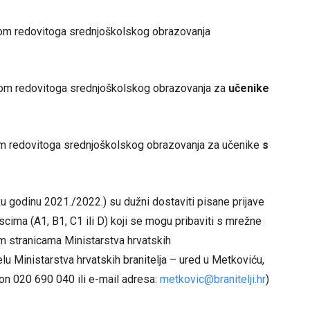
kom redovitoga srednjoškolskog obrazovanja
kom redovitoga srednjoškolskog obrazovanja za
učenike
om redovitoga srednjoškolskog obrazovanja za učenike
s
sku godinu
2021./2022
.) su dužni dostaviti pisane prijave
ima (A1, B1, C1 ili D) koji se mogu pribaviti s mrežne
 stranicama Ministarstva hrvatskih
u Ministarstva hrvatskih branitelja – ured u Metkoviću,
fon
020 690 040
ili e-mail adresa:
metkovic@branitelji.hr
)