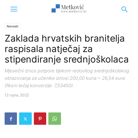
Novosti
Zaklada hrvatskih branitelja
raspisala natječaj za
stipendiranje srednjoškolaca
Mjesečni iznos potpore tijekom redovitog srednjoškolskog
obrazovanja za učenike iznosi 200,00 kuna = 26,54 eura
(fiksni tečaj konverzije: 7,53450).
12 rujna, 2022