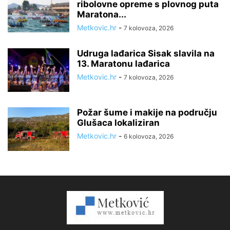
ribolovne opreme s plovnog puta
Maratona...
Metkovic.hr
-
7 kolovoza, 2026
Udruga lađarica Sisak slavila na
13. Maratonu lađarica
Metkovic.hr
-
7 kolovoza, 2026
Požar šume i makije na području
Glušaca lokaliziran
Metkovic.hr
-
6 kolovoza, 2026