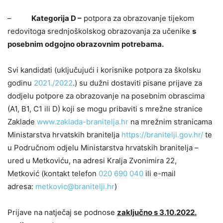
–
Kategorija D –
potpora za obrazovanje tijekom
redovitoga srednjoškolskog obrazovanja za učenike
s
posebnim odgojno obrazovnim potrebama.
Svi kandidati (uključujući i korisnike potpora za školsku
godinu
2021./2022
.) su dužni dostaviti pisane prijave za
dodjelu potpore za obrazovanje na posebnim obrascima
(A1, B1, C1 ili D) koji se mogu pribaviti s mrežne stranice
Zaklade
www.zaklada-branitelja.hr
na mrežnim stranicama
Ministarstva hrvatskih branitelja
https://branitelji.gov.hr/
te
u Područnom odjelu Ministarstva hrvatskih branitelja –
ured u Metkoviću, na adresi Kralja Zvonimira 22,
Metković (kontakt telefon
020 690 040
ili e-mail
adresa:
metkovic@branitelji.hr
)
Prijave na natječaj se podnose
zaključno s 3.10.2022.