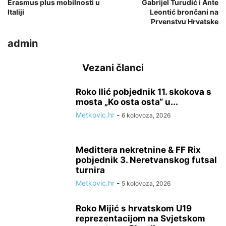
Erasmus plus mobilnosti u
Gabrijel Turudić i Ante
Italiji
Leontić brončani na
Prvenstvu Hrvatske
admin
Vezani članci
Roko Ilić pobjednik 11. skokova s
mosta „Ko osta osta“ u...
Metkovic.hr
-
6 kolovoza, 2026
Medittera nekretnine & FF Rix
pobjednik 3. Neretvanskog futsal
turnira
Metkovic.hr
-
5 kolovoza, 2026
Roko Mijić s hrvatskom U19
reprezentacijom na Svjetskom