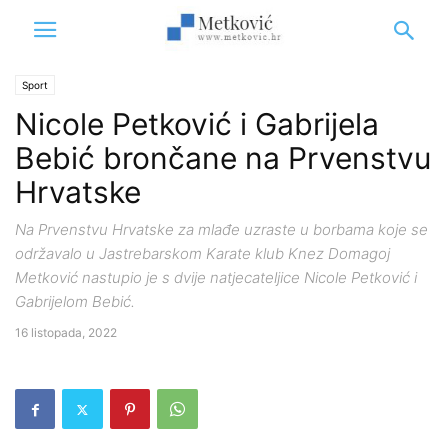
Sport
Nicole Petković i Gabrijela
Bebić brončane na Prvenstvu
Hrvatske
Na Prvenstvu Hrvatske za mlađe uzraste u borbama koje se
održavalo u Jastrebarskom Karate klub Knez Domagoj
Metković nastupio je s dvije natjecateljice Nicole Petković i
Gabrijelom Bebić.
16 listopada, 2022