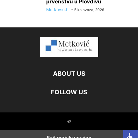
prvenstvu u Plovdivu
Metkovic.hr
-
5 kolovoza, 2026
ABOUT US
FOLLOW US
©
Open
Exit mobile version