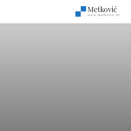
Metković
www.metkovic.hr