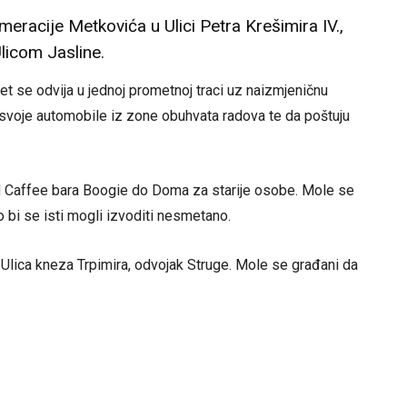
eracije Metkovića u Ulici Petra Krešimira IV.,
licom Jasline.
et se odvija u jednoj prometnoj traci uz naizmjeničnu
svoje automobile iz zone obuhvata radova te da poštuju
 od Caffee bara Boogie do Doma za starije osobe. Mole se
 bi se isti mogli izvoditi nesmetano.
i Ulica kneza Trpimira, odvojak Struge. Mole se građani da