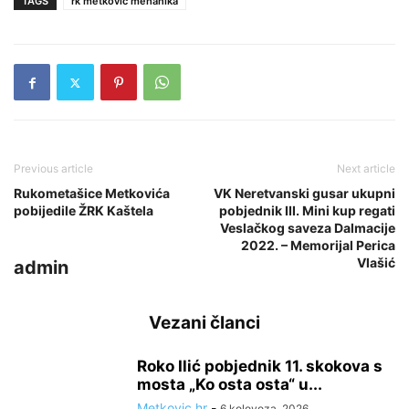
TAGS
rk metković mehanika
Previous article
Next article
Rukometašice Metkovića
VK Neretvanski gusar ukupni
pobijedile ŽRK Kaštela
pobjednik III. Mini kup regati
Veslačkog saveza Dalmacije
2022. – Memorijal Perica
Vlašić
admin
Vezani članci
Roko Ilić pobjednik 11. skokova s
mosta „Ko osta osta“ u...
Metkovic.hr
-
6 kolovoza, 2026