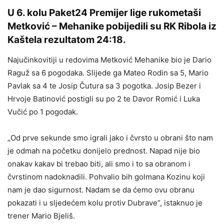
U 6. kolu Paket24 Premijer lige rukometaši
Metković – Mehanike pobijedili su RK Ribola iz
Kaštela rezultatom 24:18.
Najučinkovitiji u redovima Metković Mehanike bio je Dario
Raguž sa 6 pogodaka. Slijede ga Mateo Rodin sa 5, Mario
Pavlak sa 4 te Josip Čutura sa 3 pogotka. Josip Bezer i
Hrvoje Batinović postigli su po 2 te Davor Romić i Luka
Vučić po 1 pogodak.
„Od prve sekunde smo igrali jako i čvrsto u obrani što nam
je odmah na početku donijelo prednost. Napad nije bio
onakav kakav bi trebao biti, ali smo i to sa obranom i
čvrstinom nadoknadili. Pohvalio bih golmana Kozinu koji
nam je dao sigurnost. Nadam se da ćemo ovu obranu
pokazati i u sljedećem kolu protiv Dubrave“, istaknuo je
trener Mario Bjeliš.