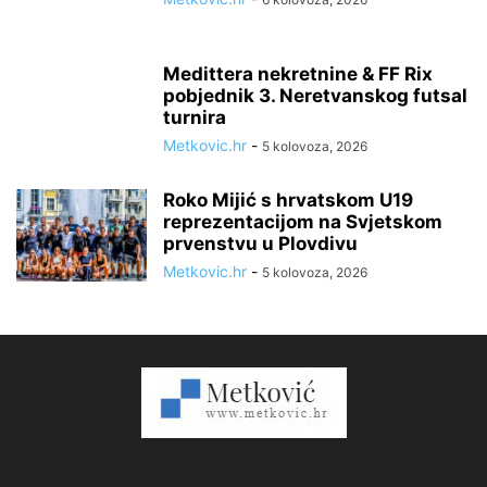
Medittera nekretnine & FF Rix
pobjednik 3. Neretvanskog futsal
turnira
Metkovic.hr
-
5 kolovoza, 2026
Roko Mijić s hrvatskom U19
reprezentacijom na Svjetskom
prvenstvu u Plovdivu
Metkovic.hr
-
5 kolovoza, 2026