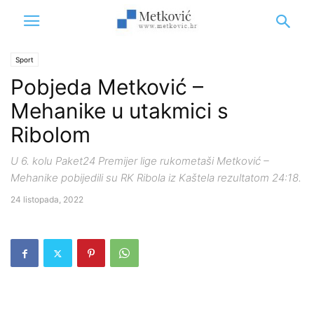
Sport
Pobjeda Metković –
Mehanike u utakmici s
Ribolom
U 6. kolu Paket24 Premijer lige rukometaši Metković –
Mehanike pobijedili su RK Ribola iz Kaštela rezultatom 24:18.
24 listopada, 2022