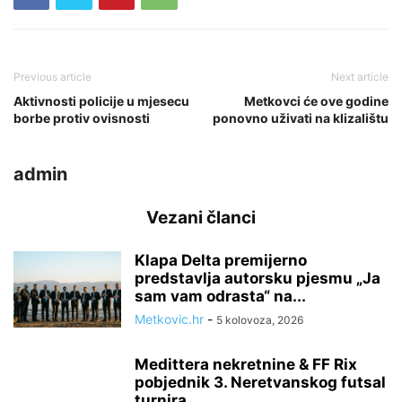
Previous article
Next article
Aktivnosti policije u mjesecu
Metkovci će ove godine
borbe protiv ovisnosti
ponovno uživati na klizalištu
admin
Vezani članci
Klapa Delta premijerno
predstavlja autorsku pjesmu „Ja
sam vam odrasta“ na...
Metkovic.hr
-
5 kolovoza, 2026
Medittera nekretnine & FF Rix
pobjednik 3. Neretvanskog futsal
turnira