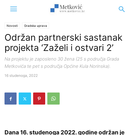
Novosti
Gradska uprava
Održan partnerski sastanak
projekta ‘Zaželi i ostvari 2’
Na projektu je zaposleno 30 žena (25 s područja Grada
Metkovića te pet s područja Općine Kula Norinska).
16 studenoga, 2022
Dana 16. studenoga 2022. godine održan je