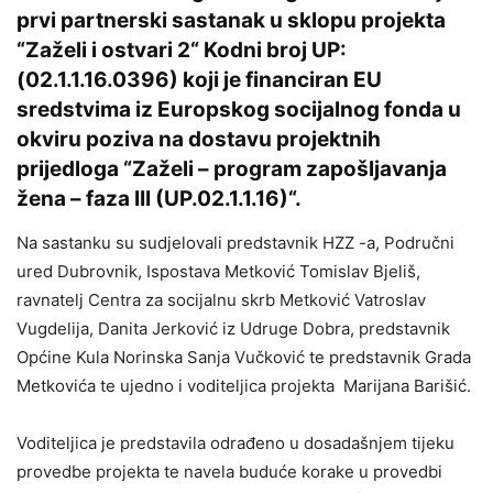
prvi partnerski sastanak u sklopu projekta
“Zaželi i ostvari 2“ Kodni broj UP:
(02.1.1.16.0396) koji je financiran EU
sredstvima iz Europskog socijalnog fonda u
okviru poziva na dostavu projektnih
prijedloga “Zaželi – program zapošljavanja
žena – faza III (UP.02.1.1.16)“.
Na sastanku su sudjelovali predstavnik HZZ -a, Područni
ured Dubrovnik, Ispostava Metković Tomislav Bjeliš,
ravnatelj Centra za socijalnu skrb Metković Vatroslav
Vugdelija, Danita Jerković iz Udruge Dobra, predstavnik
Općine Kula Norinska Sanja Vučković te predstavnik Grada
Metkovića te ujedno i voditeljica projekta Marijana Barišić.
Voditeljica je predstavila odrađeno u dosadašnjem tijeku
provedbe projekta te navela buduće korake u provedbi