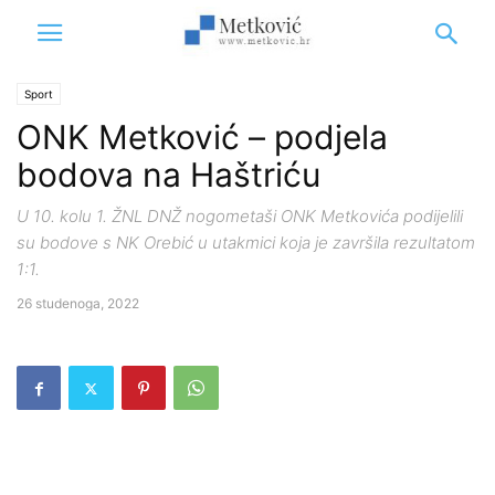
Sport
ONK Metković – podjela
bodova na Haštriću
U 10. kolu 1. ŽNL DNŽ nogometaši ONK Metkovića podijelili
su bodove s NK Orebić u utakmici koja je završila rezultatom
1:1.
26 studenoga, 2022