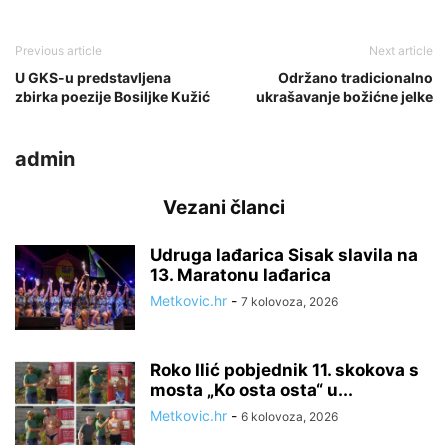
Previous article
Next article
U GKS-u predstavljena
Održano tradicionalno
zbirka poezije Bosiljke Kužić
ukrašavanje božićne jelke
admin
Vezani članci
Udruga lađarica Sisak slavila na
13. Maratonu lađarica
Metkovic.hr
-
7 kolovoza, 2026
Roko Ilić pobjednik 11. skokova s
mosta „Ko osta osta“ u...
Metkovic.hr
-
6 kolovoza, 2026