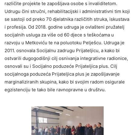
različite projekte te zapošljava osobe s invaliditetom.
Udrugu čini stručni, rehabilitacijski i administrativni tim koji
se sastoji od preko 70 djelatnika različitih struka, iskustava
i profesija. Od 2018. godine udruga je ovlašteni pružatelj
socijalnih usluga za više od 60 djece s teškoćama u
razvoju u Metkoviću te na poluotoku Pelješcu. Udruga je
2011. osnovala Socijalnu zadrugu Prijateljicu, a kako bi
ostvarili dugogodišnji cilj osnivanja integrativne radionice,
osnovali su i Socijalno poduzeće Prijateljica plus. Cilj
socijalnoga poduzeća Prijateljica plus je zapošljavanje
marginaliziranih skupina, kako bi svojim radom osigurale
egzistenciju te tako bile ravnopravne u društvu.