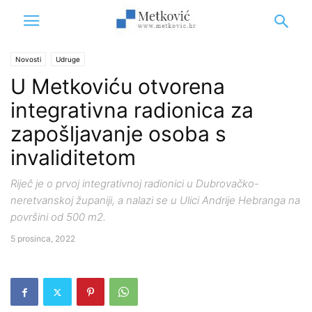
Novosti
Udruge
U Metkoviću otvorena
integrativna radionica za
zapošljavanje osoba s
invaliditetom
Riječ je o prvoj integrativnoj radionici u Dubrovačko-
neretvanskoj županiji, a nalazi se u Ulici Andrije Hebranga na
površini od 500 m2.
5 prosinca, 2022