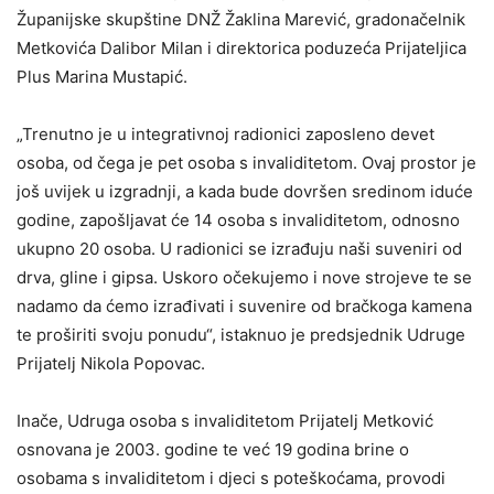
Županijske skupštine DNŽ Žaklina Marević, gradonačelnik
Metkovića Dalibor Milan i direktorica poduzeća Prijateljica
Plus Marina Mustapić.
„Trenutno je u integrativnoj radionici zaposleno devet
osoba, od čega je pet osoba s invaliditetom. Ovaj prostor je
još uvijek u izgradnji, a kada bude dovršen sredinom iduće
godine, zapošljavat će 14 osoba s invaliditetom, odnosno
ukupno 20 osoba. U radionici se izrađuju naši suveniri od
drva, gline i gipsa. Uskoro očekujemo i nove strojeve te se
nadamo da ćemo izrađivati i suvenire od bračkoga kamena
te proširiti svoju ponudu“, istaknuo je predsjednik Udruge
Prijatelj Nikola Popovac.
Inače, Udruga osoba s invaliditetom Prijatelj Metković
osnovana je 2003. godine te već 19 godina brine o
osobama s invaliditetom i djeci s poteškoćama, provodi