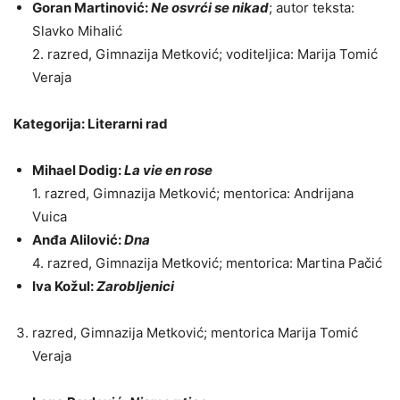
Goran Martinović:
Ne osvrći se nikad
; autor teksta:
Slavko Mihalić
2. razred, Gimnazija Metković; voditeljica: Marija Tomić
Veraja
Kategorija: Literarni rad
Mihael Dodig:
La vie en rose
1. razred, Gimnazija Metković; mentorica: Andrijana
Vuica
Anđa Alilović:
Dna
4. razred, Gimnazija Metković; mentorica: Martina Pačić
Iva Kožul:
Zarobljenici
razred, Gimnazija Metković; mentorica Marija Tomić
Veraja