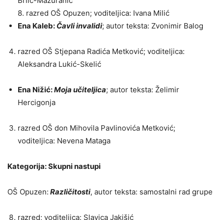
Brlić-Mažuranić
8. razred OŠ Opuzen; voditeljica: Ivana Milić
Ena Kaleb:
Čavli invalidi
; autor teksta: Zvonimir Balog
razred OŠ Stjepana Radića Metković; voditeljica:
Aleksandra Lukić-Skelić
Ena Nižić:
Moja učiteljica
; autor teksta: Želimir
Hercigonja
razred OŠ don Mihovila Pavlinovića Metković;
voditeljica: Nevena Mataga
Kategorija: Skupni nastupi
OŠ Opuzen:
Različitosti
, autor teksta: samostalni rad grupe
razred; voditeljica: Slavica Jakišić