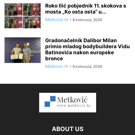
Roko Ilić pobjednik 11. skokova s
mosta „Ko osta osta“ u...
Metkovic.hr
-
6 kolovoza, 2026
Gradonačelnik Dalibor Milan
primio mladog bodybuildera Vidu
Batinovića nakon europske
bronce
Metkovic.hr
-
6 kolovoza, 2026
ABOUT US