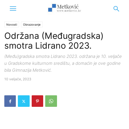
Novosti
Obrazovanje
Održana (Međugradska)
smotra Lidrano 2023.
(Među)gradska smotra Lidrano 2023. održana je 10. veljače
u Gradskome kulturnom središtu, a domaćin je ove godine
bila Gimnazija Metković.
10 veljače, 2023