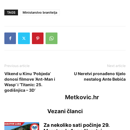
TAGS
Ministarstvo branitelja
Previous article
Next article
Vikend u Kinu ‘Pobjeda’
U Neretvi pronađeno tijelo
donosi filmove ‘Ant-Man i
nestalog Ante Bebića
Wasp’ i ‘Titanic: 25.
godišnjica – 3D’
Metkovic.hr
Vezani članci
Za nekoliko sati počinje 29.