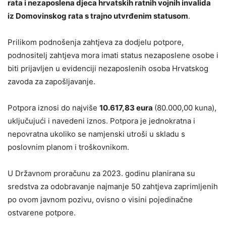
rata i nezaposlena djeca hrvatskih ratnih vojnih invalida
iz Domovinskog rata s trajno utvrđenim statusom
.
Prilikom podnošenja zahtjeva za dodjelu potpore,
podnositelj zahtjeva mora imati status nezaposlene osobe i
biti prijavljen u evidenciji nezaposlenih osoba Hrvatskog
zavoda za zapošljavanje.
Potpora iznosi do najviše
10.617,83 eura
(80.000,00 kuna),
uključujući i navedeni iznos. Potpora je jednokratna i
nepovratna ukoliko se namjenski utroši u skladu s
poslovnim planom i troškovnikom.
U Državnom proračunu za 2023. godinu planirana su
sredstva za odobravanje najmanje 50 zahtjeva zaprimljenih
po ovom javnom pozivu, ovisno o visini pojedinačne
ostvarene potpore.