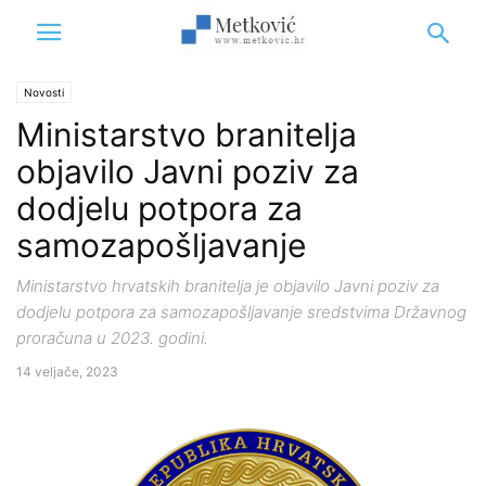
Novosti
Ministarstvo branitelja
objavilo Javni poziv za
dodjelu potpora za
samozapošljavanje
Ministarstvo hrvatskih branitelja je objavilo Javni poziv za
dodjelu potpora za samozapošljavanje sredstvima Državnog
proračuna u 2023. godini.
14 veljače, 2023