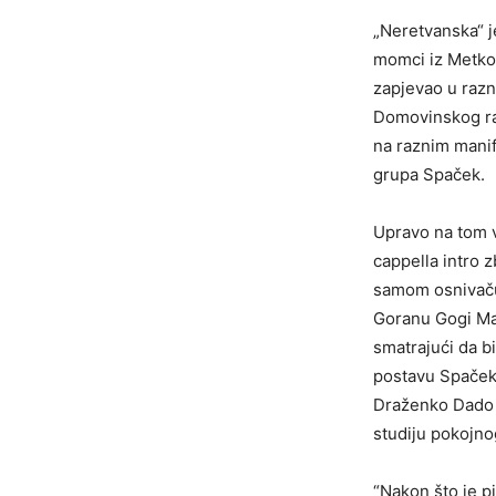
„Neretvanska“ j
momci iz Metkov
zapjevao u razn
Domovinskog rat
na raznim manif
grupa Spaček.
Upravo na tom v
cappella intro 
samom osnivaču
Goranu Gogi Mar
smatrajući da b
postavu Spačeka
Draženko Dado Ni
studiju pokojno
“Nakon što je p