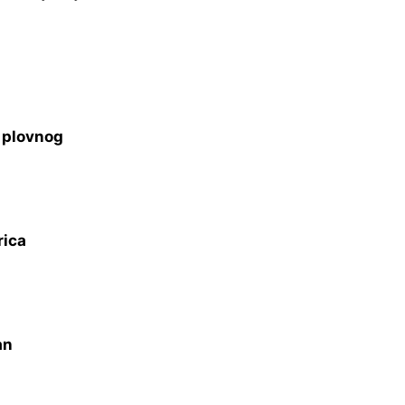
s plovnog
rica
an