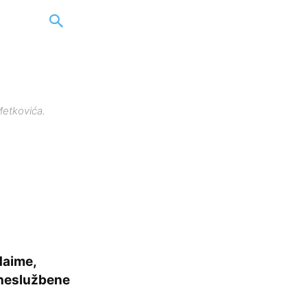
Metkovića.
Naime,
 neslužbene