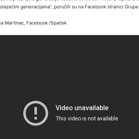
dolazećim generacijama”, poručili su na Facebook stranici Grup
ikša Martinac, Facebook /Spaček