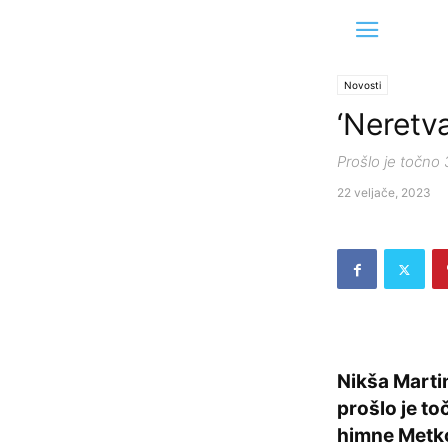
Novosti
‘Neretv
Prošlo je točno
22 veljače, 2023
Nikša Martin
prošlo je t
himne Metk