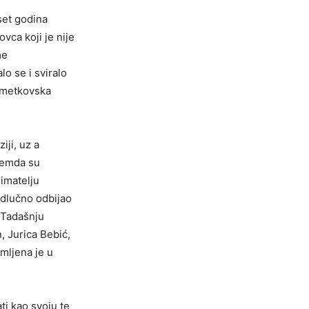
set godina
vca koji je nije
me
o se i sviralo
i metkovska
iji, uz a
Premda su
imatelju
odlučno odbijao
. Tadašnju
 Jurica Bebić,
imljena je u
ti kao svoju te