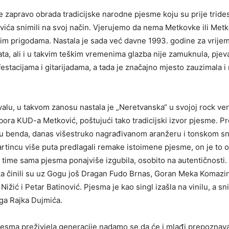
e zapravo obrada tradicijske narodne pjesme koju su prije tride
ića snimili na svoj način. Vjerujemo da nema Metkovke ili Metko
im prigodama. Nastala je sada već davne 1993. godine za vrije
a, ali i u takvim teškim vremenima glazba nije zamuknula, pjeval
estacijama i gitarijadama, a tada je značajno mjesto zauzimala 
alu, u takvom zanosu nastala je „Neretvanska“ u svojoj rock verz
zbora KUD-a Metković, poštujući tako tradicijski izvor pjesme. 
 benda, danas višestruko nagrađivanom aranžeru i tonskom sn
tincu više puta predlagali remake istoimene pjesme, on je to 
i time sama pjesma ponajviše izgubila, osobito na autentičnosti
 činili su uz Gogu još Dragan Fudo Brnas, Goran Meka Komazin,
žić i Petar Batinović. Pjesma je kao singl izašla na vinilu, a sn
ga Rajka Dujmića.
jesma preživjela generacije nadamo se da će i mlađi prepoznava