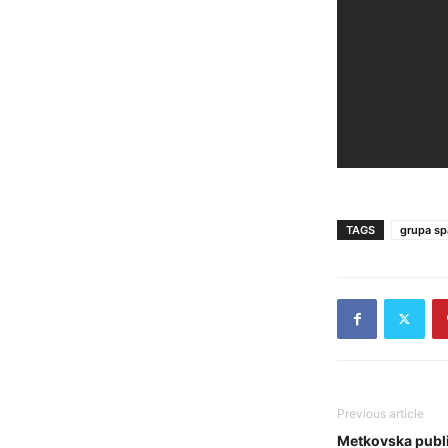
TAGS
grupa sp
Previous article
Metkovska publi