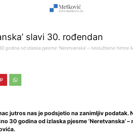
anska’ slavi 30. rođendan
 30 godina od izlaska pjesme 'Neretvanska' – neslužbene himne 
ac jutros nas je podsjetio na zanimljiv podatak. 
očno 30 godina od izlaska pjesme ‘Neretvanska’ –
ovića.