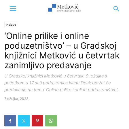
Najave
‘Online prilike i online
poduzetništvo’ – u Gradskoj
knjižnici Metković u četvrtak
zanimljivo predavanje
U Gradskoj knjižnici Metković u četvrtak, 9. ožujka s
početkom u 17 sati poduzetnica Ivana Deak održat će
predavanje na temu 'Online prilike i online poduzetništvo'.
7 ožujka, 2023