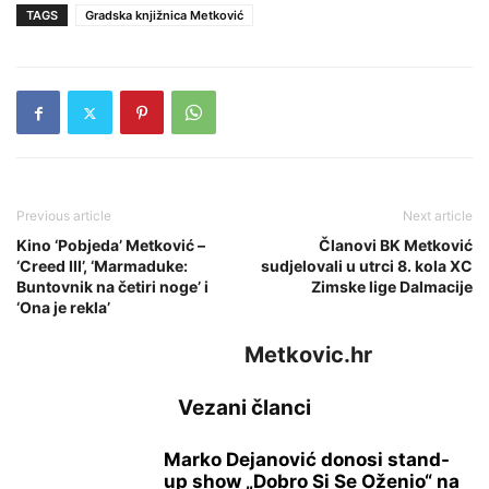
TAGS
Gradska knjižnica Metković
Previous article
Next article
Kino ‘Pobjeda’ Metković –
Članovi BK Metković
‘Creed III’, ‘Marmaduke:
sudjelovali u utrci 8. kola XC
Buntovnik na četiri noge’ i
Zimske lige Dalmacije
‘Ona je rekla’
Metkovic.hr
Vezani članci
Marko Dejanović donosi stand-
up show „Dobro Si Se Oženio“ na