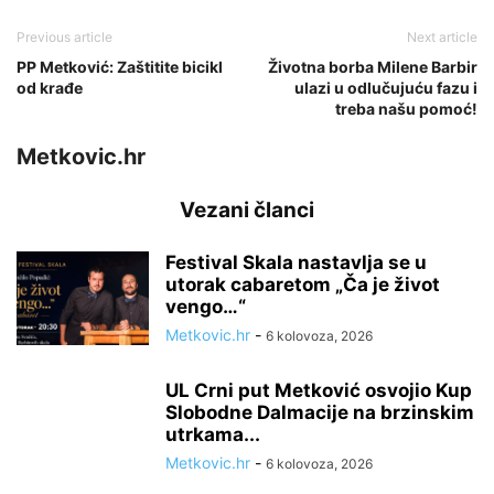
Previous article
Next article
PP Metković: Zaštitite bicikl
Životna borba Milene Barbir
od krađe
ulazi u odlučujuću fazu i
treba našu pomoć!
Metkovic.hr
Vezani članci
Festival Skala nastavlja se u
utorak cabaretom „Ča je život
vengo…“
Metkovic.hr
-
6 kolovoza, 2026
UL Crni put Metković osvojio Kup
Slobodne Dalmacije na brzinskim
utrkama...
Metkovic.hr
-
6 kolovoza, 2026