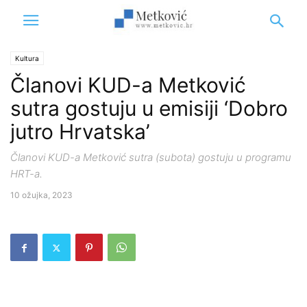
Kultura
Članovi KUD-a Metković
sutra gostuju u emisiji ‘Dobro
jutro Hrvatska’
Članovi KUD-a Metković sutra (subota) gostuju u programu
HRT-a.
10 ožujka, 2023