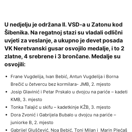
U nedjelju je održana II. VSD-a u Zatonu kod
Šibenika. Na regatnoj stazi su vladali odlični
uvjeti za veslanje, a ukupno je devet posada
VK Neretvanski gusar osvojilo medalje, i to 2
zlatne, 4 srebrene i 3 brončane. Medalje su
osvojili:
Frane Vugdelija, Ivan Bebić, Antun Vugdelija i Borna
Brečić u četvercu bez kormilara- JMB, 2. mjesto
Josip Glavinić i Petar Prskalo u dvojcu na pariće – kadeti
KMB, 3. mjesto
Tonka Talajić u skifu – kadetkinje KŽB, 3. mjesto
Dora Zvonić i Gabrijela Bubalo u dvojcu na pariće –
juniorke B, 2. mjesto
Gabrijel Gluščević, Noa Bebić, Toni Milan i Marin Plećaš