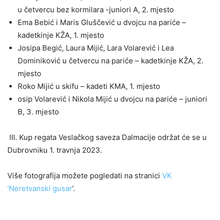
u četvercu bez kormilara -juniori A, 2. mjesto
Ema Bebić i Maris Gluščević u dvojcu na pariće –
kadetkinje KŽA, 1. mjesto
Josipa Begić, Laura Mijić, Lara Volarević i Lea
Dominiković u četvercu na pariće – kadetkinje KŽA, 2.
mjesto
Roko Mijić u skifu – kadeti KMA, 1. mjesto
osip Volarević i Nikola Mijić u dvojcu na pariće – juniori
B, 3. mjesto
III. Kup regata Veslačkog saveza Dalmacije održat će se u
Dubrovniku 1. travnja 2023.
Više fotografija možete pogledati na stranici
VK
‘Neretvanski gusar
‘.