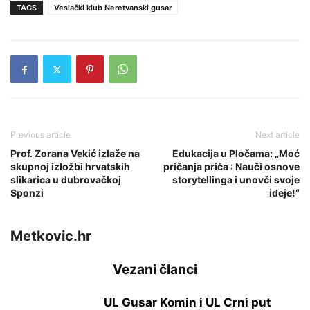
TAGS
Veslački klub Neretvanski gusar
Previous article
Next article
Prof. Zorana Vekić izlaže na
Edukacija u Pločama: „Moć
skupnoj izložbi hrvatskih
pričanja priča : Nauči osnove
slikarica u dubrovačkoj
storytellinga i unovči svoje
Sponzi
ideje!“
Metkovic.hr
Vezani članci
UL Gusar Komin i UL Crni put