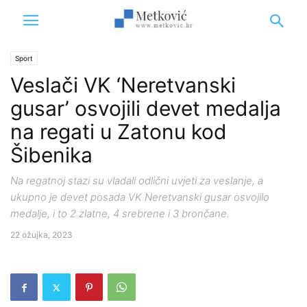
Sport
Veslači VK ‘Neretvanski
gusar’ osvojili devet medalja
na regati u Zatonu kod
Šibenika
Na regatnoj stazi su vladali odlični uvjeti za veslanje, a
ukupno je devet posada VK Neretvanski gusar osvojilo
medalje, i to 2 zlatne, 4 srebrene i 3 brončane.
22 ožujka, 2023