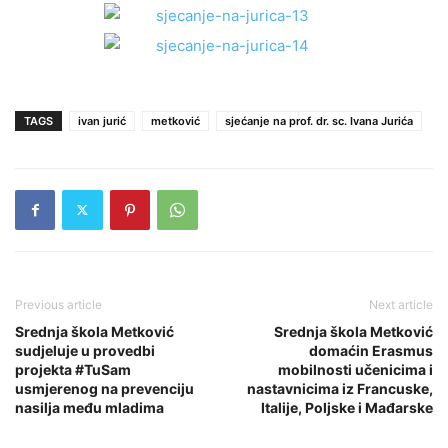
TAGS
ivan jurić
metković
sjećanje na prof. dr. sc. Ivana Jurića
Previous article
Next article
Srednja škola Metković
Srednja škola Metković
sudjeluje u provedbi
domaćin Erasmus
projekta #TuSam
mobilnosti učenicima i
usmjerenog na prevenciju
nastavnicima iz Francuske,
nasilja među mladima
Italije, Poljske i Mađarske