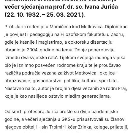
večer sjećanja na prof. dr. sc. Ivana Jurića
(22. 10. 1932. – 25. 03. 2021.).
Prof. Jurić rođen je u Momićima kod Metkovića. Diplomirao
je povijest i pedagogiju na Filozofskom fakultetu u Zadru,
gdje je kasnije i magistrirao, a doktorsku disertaciju
obranio je 2004. godine na temu ‘Donje poneretavlje
između dva svjetska rata’. Tijekom svojega radnoga vijeka
bio je iznimno posvećen rodnome kraju te je proučavao
različita područja vezana za život Metkovića i okolice –
obrazovanje, gospodarstvo, politiku, kulturu, sport itd.
Nastavno na to, autor je brojnih djela vezanih za rodni kraj,
koje je kao naslijeđe ostavio mlađim generacijama.
Od smrti profesora Jurića prošle su dvije pandemijske
godine, a večeri sjećanja u GKS-u prisustvovali su članovi
njegove obitelji – sin Trpimir i kćer Zrinka, kolege, prijatelji,