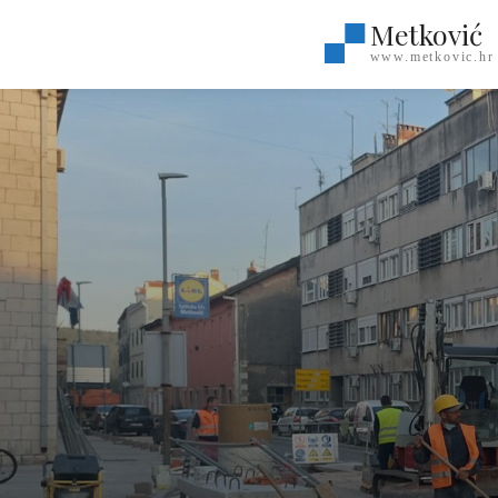
Metković
www.metkovic.hr