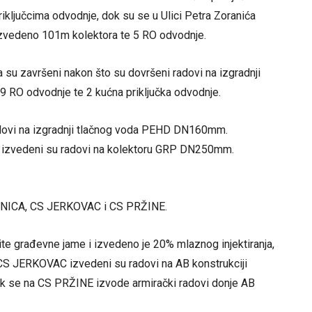
riključcima odvodnje, dok su se u Ulici Petra Zoranića
izvedeno 101m kolektora te 5 RO odvodnje.
ra su završeni nakon što su dovršeni radovi na izgradnji
 RO odvodnje te 2 kućna priključka odvodnje.
adovi na izgradnji tlačnog voda PEHD DN160mm.
ća izvedeni su radovi na kolektoru GRP DN250mm.
RANICA, CS JERKOVAC i CS PRŽINE.
te građevne jame i izvedeno je 20% mlaznog injektiranja,
a CS JERKOVAC izvedeni su radovi na AB konstrukciji
dok se na CS PRŽINE izvode armirački radovi donje AB