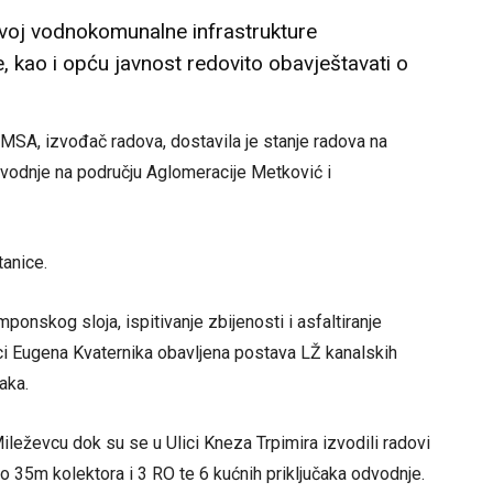
azvoj vodnokomunalne infrastrukture
, kao i opću javnost redovito obavještavati o
OMSA, izvođač radova, dostavila je stanje radova na
 odvodnje na području Aglomeracije Metković i
tanice.
mponskog sloja, ispitivanje zbijenosti i asfaltiranje
ici Eugena Kvaternika obavljena postava LŽ kanalskih
aka.
leževcu dok su se u Ulici Kneza Trpimira izvodili radovi
35m kolektora i 3 RO te 6 kućnih priključaka odvodnje.