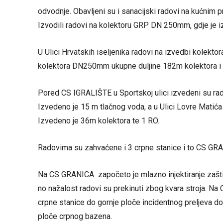
odvodnje. Obavljeni su i sanacijski radovi na kućnim p
Izvodili radovi na kolektoru GRP DN 250mm, gdje je 
U Ulici Hrvatskih iseljenika radovi na izvedbi kolekto
kolektora DN250mm ukupne duljine 182m kolektora i 9
Pored CS IGRALIŠTE u Sportskoj ulici izvedeni su r
Izvedeno je 15 m tlačnog voda, a u Ulici Lovre Mati
Izvedeno je 36m kolektora te 1 RO.
Radovima su zahvaćene i 3 crpne stanice i to CS G
Na CS GRANICA započeto je mlazno injektiranje zašti
no nažalost radovi su prekinuti zbog kvara stroja. N
crpne stanice do gornje ploče incidentnog preljeva 
ploče crpnog bazena.