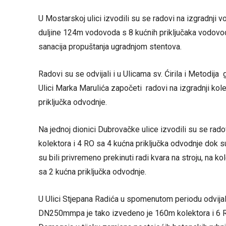
U Mostarskoj ulici izvodili su se radovi na izgrad
duljine 124m vodovoda s 8 kućnih priključaka vodovod
sanacija propuštanja ugradnjom stentova.
Radovi su se odvijali i u Ulicama sv. Ćirila i Metodij
Ulici Marka Marulića započeti radovi na izgradnji k
priključka odvodnje.
Na jednoj dionici Dubrovačke ulice izvodili su se r
kolektora i 4 RO sa 4 kućna priključka odvodnje dok su 
su bili privremeno prekinuti radi kvara na stroju, n
sa 2 kućna priključka odvodnje.
U Ulici Stjepana Radića u spomenutom periodu odvijal
DN250mmpa je tako izvedeno je 160m kolektora i 6 RO