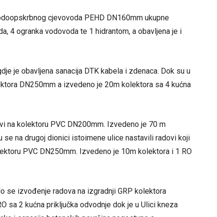
nji vodoopskrbnog cjevovoda PEHD DN160mm ukupne
a, 4 ogranka vodovoda te 1 hidrantom, a obavljena je i
a gdje je obavljena sanacija DTK kabela i zdenaca. Dok su u
olektora DN250mm a izvedeno je 20m kolektora sa 4 kućna
adovi na kolektoru PVC DN200mm. Izvedeno je 70 m
se na drugoj dionici istoimene ulice nastavili radovi koji
a kolektoru PVC DN250mm. Izvedeno je 10m kolektora i 1 RO
o se izvođenje radova na izgradnji GRP kolektora
 sa 2 kućna priključka odvodnje dok je u Ulici kneza