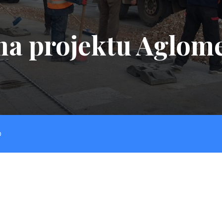
na projektu Aglome
O