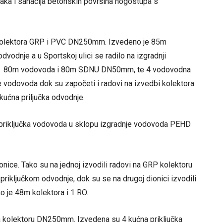
aka i sanacija betonskih površina nogostupa s
ji kolektora GRP i PVC DN250mm. Izvedeno je 85m
vodnje a u Sportskoj ulici se radilo na izgradnji
 80m vodovoda i 80m SDNU DN50mm, te 4 vodovodna
nje vodovoda dok su započeti i radovi na izvedbi kolektora
ućna priljučka odvodnje.
priključka vodovoda u sklopu izgradnje vodovoda PEHD
ionice. Tako su na jednoj izvodili radovi na GRP kolektoru
iključkom odvodnje, dok su se na drugoj dionici izvodili
 je 48m kolektora i 1 RO.
na kolektoru DN250mm. Izvedena su 4 kućna priključka