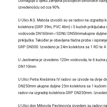
Domagoja u tijeku zamjena postojećih betonskih rubnj
izvedenošću od cca 90%.
U Ulici A.G. Matoša izvodili su se radovi na izgradn
kolektora (GRP 39m, PVC 46m) i 5 kućnih priključaka od
vodovoda DN160mm i SDNU DN50mmukupne duljine
priključka. Također je obavljena tlačna proba i ispira
GRP DN300. Izvedeno je 24m kolektora sa 1 RO te 4 k
U Jaslinama je izvedeno 120m vodovoda, te 6 kućna 
DN110mm.
U Ulici Petra Krešimira IV radovi se izvode na dvije d
DN250mm ukupne duljine 25m kolektora sa 1 kućnim pr
radovi na izgradnji kolektora GRP DN250mm. Izvedeno
U Ulici don Mihovila Pavlinovića izvedeni su radovi 