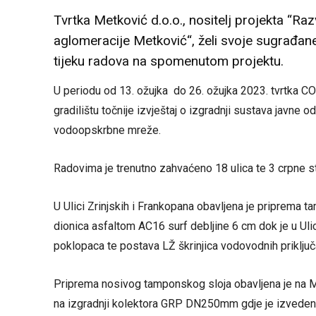
Tvrtka Metković d.o.o., nositelj projekta “R
aglomeracije Metković“, želi svoje sugrađane
tijeku radova na spomenutom projektu.
U periodu od 13. ožujka do 26. ožujka 2023. tvrtka C
gradilištu točnije izvještaj o izgradnji sustava javne
vodoopskrbne mreže.
Radovima je trenutno zahvaćeno 18 ulica te 3 crpne s
U Ulici Zrinjskih i Frankopana obavljena je priprema ta
dionica asfaltom AC16 surf debljine 6 cm dok je u Ul
poklopaca te postava LŽ škrinjica vodovodnih priključ
Priprema nosivog tamponskog sloja obavljena je na Mi
na izgradnji kolektora GRP DN250mm gdje je izvedeno 