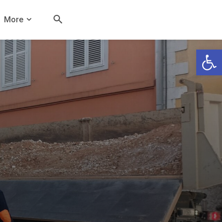
More
Open