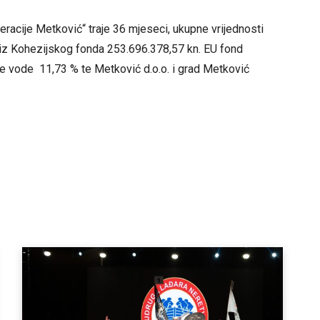
racije Metković“ traje 36 mjeseci, ukupne vrijednosti
 iz Kohezijskog fonda 253.696.378,57 kn. EU fond
ke vode 11,73 % te Metković d.o.o. i grad Metković