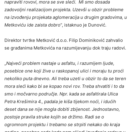
napraviti rovovi, mora se sve sleći. Mi smo dosada
zadovoljni realizacijom projekta. Uzevši u obzir probleme
na izvođenju projekata aglomeracija u drugim gradovima, u
Metkoviću ide zaista dobro
“, istaknuo je Dunović.
Direktor tvrtke Metković d.o.o. Filip Dominiković zahvalio
se građanima Metkovića na razumijevanju dok traju radovi.
„
Najveći problem nastaje u asfaltu, i razumijem ljude,
posebice one koji žive u raskopanoj ulici i moraju tu proći
nekoliko puta dnevno. Ali treba uzeti u obzir to da se teren
mora sleći kako bi se kopao novi rov. Treba shvatiti i to da
smo i močvarno područje. Npr. kada se asfaltirala Ulica
Petra Krešimira 4., padala je kiša tijekom noći, i idućih
deset dana se nije mogla dobiti zbijenost. Jednostavno,
postoje pravila struke kojih se držimo. Radi se o
ogromnom projektu i trebamo se strpiti nekako do kraja