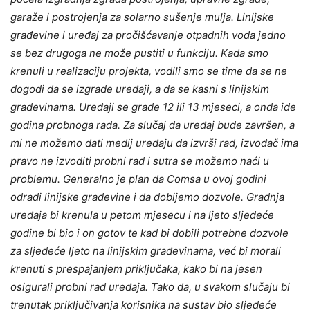
garaže i postrojenja za solarno sušenje mulja. Linijske
građevine i uređaj za pročišćavanje otpadnih voda jedno
se bez drugoga ne može pustiti u funkciju. Kada smo
krenuli u realizaciju projekta, vodili smo se time da se ne
dogodi da se izgrade uređaji, a da se kasni s linijskim
građevinama. Uređaji se grade 12 ili 13 mjeseci, a onda ide
godina probnoga rada. Za slučaj da uređaj bude završen, a
mi ne možemo dati medij uređaju da izvrši rad, izvođač ima
pravo ne izvoditi probni rad i sutra se možemo naći u
problemu. Generalno je plan da Comsa u ovoj godini
odradi linijske građevine i da dobijemo dozvole. Gradnja
uređaja bi krenula u petom mjesecu i na ljeto sljedeće
godine bi bio i on gotov te kad bi dobili potrebne dozvole
za sljedeće ljeto na linijskim građevinama, već bi morali
krenuti s prespajanjem priključaka, kako bi na jesen
osigurali probni rad uređaja. Tako da, u svakom slučaju bi
trenutak priključivanja korisnika na sustav bio sljedeće