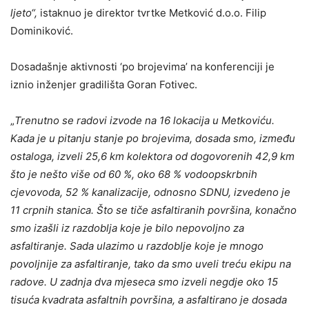
ljeto“,
istaknuo je direktor tvrtke Metković d.o.o. Filip
Dominiković.
Dosadašnje aktivnosti ‘po brojevima’ na konferenciji je
iznio inženjer gradilišta Goran Fotivec.
„
Trenutno se radovi izvode na 16 lokacija u Metkoviću.
Kada je u pitanju stanje po brojevima, dosada smo, između
ostaloga, izveli 25,6 km kolektora od dogovorenih 42,9 km
što je nešto više od 60 %, oko 68 % vodoopskrbnih
cjevovoda, 52 % kanalizacije, odnosno SDNU, izvedeno je
11 crpnih stanica. Što se tiče asfaltiranih površina, konačno
smo izašli iz razdoblja koje je bilo nepovoljno za
asfaltiranje. Sada ulazimo u razdoblje koje je mnogo
povoljnije za asfaltiranje, tako da smo uveli treću ekipu na
radove. U zadnja dva mjeseca smo izveli negdje oko 15
tisuća kvadrata asfaltnih površina, a asfaltirano je dosada