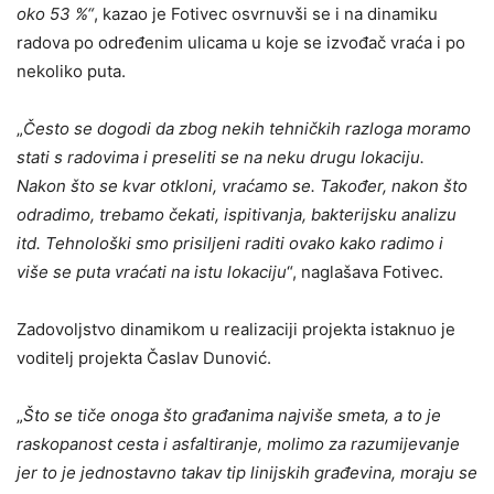
oko 53 %“
, kazao je Fotivec osvrnuvši se i na dinamiku
radova po određenim ulicama u koje se izvođač vraća i po
nekoliko puta.
„
Često se dogodi da zbog nekih tehničkih razloga moramo
stati s radovima i preseliti se na neku drugu lokaciju.
Nakon što se kvar otkloni, vraćamo se. Također, nakon što
odradimo, trebamo čekati, ispitivanja, bakterijsku analizu
itd. Tehnološki smo prisiljeni raditi ovako kako radimo i
više se puta vraćati na istu lokaciju
“, naglašava Fotivec.
Zadovoljstvo dinamikom u realizaciji projekta istaknuo je
voditelj projekta Časlav Dunović.
„
Što se tiče onoga što građanima najviše smeta, a to je
raskopanost cesta i asfaltiranje, molimo za razumijevanje
jer to je jednostavno takav tip linijskih građevina, moraju se