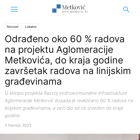
Novosti
Lokalno
Odrađeno oko 60 % radova
na projektu Aglomeracije
Metkovića, do kraja godine
završetak radova na linijskim
građevinama
U sklopu projekta Razvoj vodnokomunalne infrastrukture
Aglomeracije Metković dosada je realizirano 60 % radova na
linijskim građevinama, a veći dio bit će izveden do kraja
godine.
3 travnja, 2023