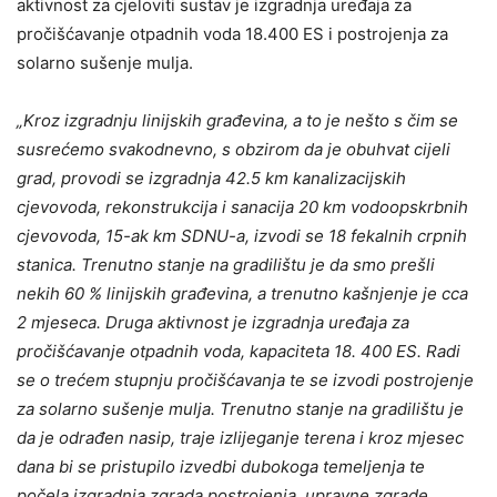
aktivnost za cjeloviti sustav je izgradnja uređaja za
pročišćavanje otpadnih voda 18.400 ES i postrojenja za
solarno sušenje mulja.
„Kroz izgradnju linijskih građevina, a to je nešto s čim se
susrećemo svakodnevno, s obzirom da je obuhvat cijeli
grad, provodi se izgradnja 42.5 km kanalizacijskih
cjevovoda, rekonstrukcija i sanacija 20 km vodoopskrbnih
cjevovoda, 15-ak km SDNU-a, izvodi se 18 fekalnih crpnih
stanica. Trenutno stanje na gradilištu je da smo prešli
nekih 60 % linijskih građevina, a trenutno kašnjenje je cca
2 mjeseca. Druga aktivnost je izgradnja uređaja za
pročišćavanje otpadnih voda, kapaciteta 18. 400 ES. Radi
se o trećem stupnju pročišćavanja te se izvodi postrojenje
za solarno sušenje mulja. Trenutno stanje na gradilištu je
da je odrađen nasip, traje izlijeganje terena i kroz mjesec
dana bi se pristupilo izvedbi dubokoga temeljenja te
počela izgradnja zgrada postrojenja, upravne zgrade,