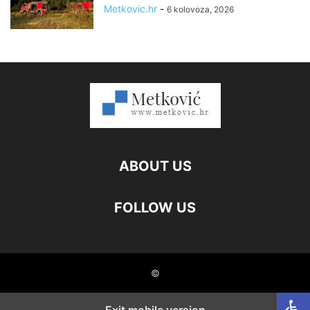
Metkovic.hr
-
6 kolovoza, 2026
ABOUT US
FOLLOW US
©
Open