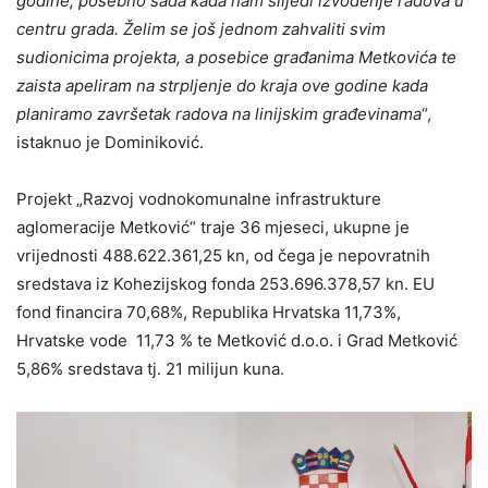
godine, posebno sada kada nam slijedi izvođenje radova u
centru grada. Želim se još jednom zahvaliti svim
sudionicima projekta, a posebice građanima Metkovića te
zaista apeliram na strpljenje do kraja ove godine kada
planiramo završetak radova na linijskim građevinama
“,
istaknuo je Dominiković.
Projekt „Razvoj vodnokomunalne infrastrukture
aglomeracije Metković“ traje 36 mjeseci, ukupne je
vrijednosti 488.622.361,25 kn, od čega je nepovratnih
sredstava iz Kohezijskog fonda 253.696.378,57 kn. EU
fond financira 70,68%, Republika Hrvatska 11,73%,
Hrvatske vode 11,73 % te Metković d.o.o. i Grad Metković
5,86% sredstava tj. 21 milijun kuna.