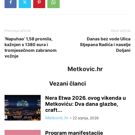
Previous article
Next article
‘Napuhao’ 1,58 promila,
Danas bez vode Ulica
kažnjen s 1380 eura i
Stjepana Radića i naselje
tromjesečnom zabranom
Doljani
vožnje
Metkovic.hr
Vezani članci
Nera Etwa 2026. ovog vikenda u
Metkoviću: Dva dana glazbe,
craft...
Metkovic.hr
-
22 srpnja, 2026
Program manifestacije