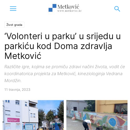
Život grada
‘Volonteri u parku’ u srijedu u
parkiću kod Doma zdravlja
Metković
Različite igre, kojima se promiču zdravi načini života, vodit će
koordinatorica projekta za Metković, kineziologinja Vedrana
Mordžin.
11 travnja, 2023