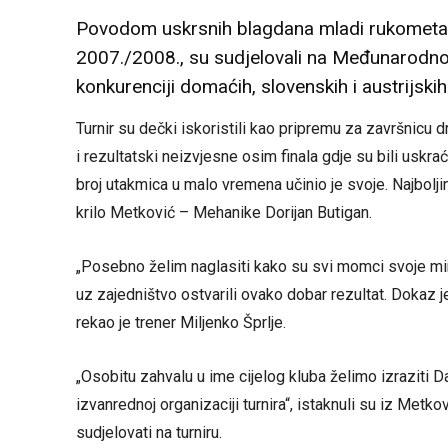
Povodom uskrsnih blagdana mladi rukometaš
2007./2008., su sudjelovali na Međunarodnom
konkurenciji domaćih, slovenskih i austrijskih
Turnir su dečki iskoristili kao pripremu za završnicu
i rezultatski neizvjesne osim finala gdje su bili uskra
broj utakmica u malo vremena učinio je svoje. Najboljim
krilo Metković – Mehanike Dorijan Butigan.
„Posebno želim naglasiti kako su svi momci svoje mi
uz zajedništvo ostvarili ovako dobar rezultat. Dokaz je
rekao je trener Miljenko Šprlje.
„Osobitu zahvalu u ime cijelog kluba želimo izraziti D
izvanrednoj organizaciji turnira“, istaknuli su iz Metk
sudjelovati na turniru.