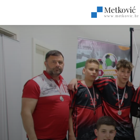
Metković
www.metkovic.hr