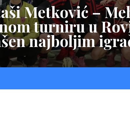
aši Metković – Me
om turniru u Rovi
ašen najboljim igr