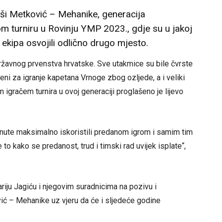
i Metković – Mehanike, generacija
 turniru u Rovinju YMP 2023., gdje su u jakoj
 ekipa osvojili odlično drugo mjesto.
 državnog prvenstva hrvatske. Sve utakmice su bile čvrste
ćeni za igranje kapetana Vrnoge zbog ozljede, a i veliki
 igračem turnira u ovoj generaciji proglašeno je lijevo
nute maksimalno iskoristili predanom igrom i samim tim
 to kako se predanost, trud i timski rad uvijek isplate“,
ariju Jagiću i njegovim suradnicima na pozivu i
ović – Mehanike uz vjeru da će i sljedeće godine