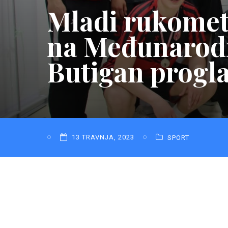
Mladi rukomet
na Međunarodn
Butigan progl
13 TRAVNJA, 2023
SPORT