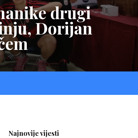
hanike drugi
nju, Dorijan
ačem
Najnovije vijesti