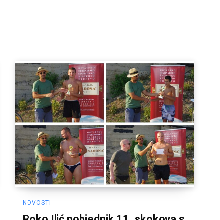
NOVOSTI
Roko Ilić pobjednik 11. skokova s