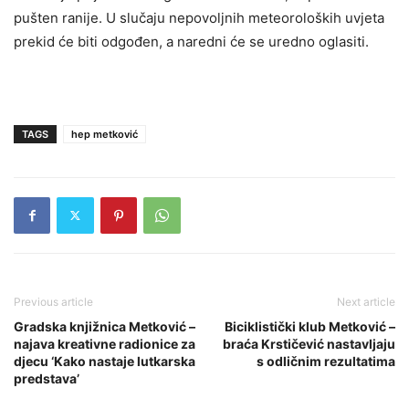
pušten ranije. U slučaju nepovoljnih meteoroloških uvjeta
prekid će biti odgođen, a naredni će se uredno oglasiti.
TAGS
hep metković
Previous article
Next article
Gradska knjižnica Metković –
Biciklistički klub Metković –
najava kreativne radionice za
braća Krstičević nastavljaju
djecu ‘Kako nastaje lutkarska
s odličnim rezultatima
predstava’