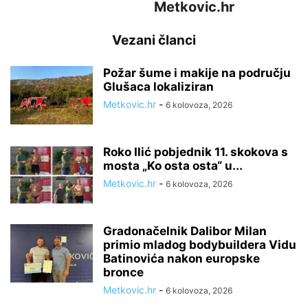
Metkovic.hr
Vezani članci
Požar šume i makije na području
Glušaca lokaliziran
Metkovic.hr
-
6 kolovoza, 2026
Roko Ilić pobjednik 11. skokova s
mosta „Ko osta osta“ u...
Metkovic.hr
-
6 kolovoza, 2026
Gradonačelnik Dalibor Milan
primio mladog bodybuildera Vidu
Batinovića nakon europske
bronce
Metkovic.hr
-
6 kolovoza, 2026