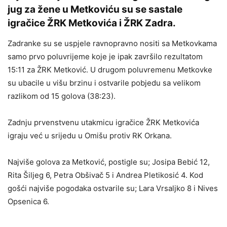
jug za žene u Metkoviću su se sastale
igračice ŽRK Metkovića i ŽRK Zadra.
Zadranke su se uspjele ravnopravno nositi sa Metkovkama
samo prvo poluvrijeme koje je ipak završilo rezultatom
15:11 za ŽRK Metković. U drugom poluvremenu Metkovke
su ubacile u višu brzinu i ostvarile pobjedu sa velikom
razlikom od 15 golova (38:23).
Zadnju prvenstvenu utakmicu igračice ŽRK Metkovića
igraju već u srijedu u Omišu protiv RK Orkana.
Najviše golova za Metković, postigle su; Josipa Bebić 12,
Rita Šiljeg 6, Petra Obšivač 5 i Andrea Pletikosić 4. Kod
gošći najviše pogodaka ostvarile su; Lara Vrsaljko 8 i Nives
Opsenica 6.