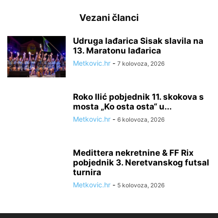
Vezani članci
Udruga lađarica Sisak slavila na
13. Maratonu lađarica
Metkovic.hr
-
7 kolovoza, 2026
Roko Ilić pobjednik 11. skokova s
mosta „Ko osta osta“ u...
Metkovic.hr
-
6 kolovoza, 2026
Medittera nekretnine & FF Rix
pobjednik 3. Neretvanskog futsal
turnira
Metkovic.hr
-
5 kolovoza, 2026