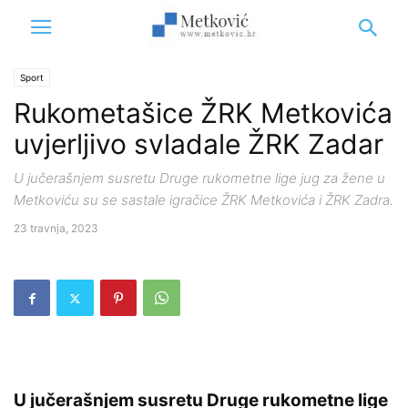
Sport
Rukometašice ŽRK Metkovića
uvjerljivo svladale ŽRK Zadar
U jučerašnjem susretu Druge rukometne lige jug za žene u
Metkoviću su se sastale igračice ŽRK Metkovića i ŽRK Zadra.
23 travnja, 2023
U jučerašnjem susretu Druge rukometne lige