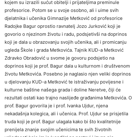
kojem su izrazili sućut obitelji i prijateljima preminule
profesorice. Potom se u svoje osobno, ali i uime svih
djelatnika i učenika Gimnazije Metković od profesorice
Radojke Bagur oprostio ravnatelj Jozo Jurković koji je
govorio o njezinom životu i radu, podsjetivši na doprinos
koji je dala u obrazovanju svojih učenika, ali i promicanju
ugleda Škole i grada Metkovića. Tajnik KUD-a Metković
Zdravko Obradović u svome je govoru podsjetio na
doprinos koji je prof. Bagur dala u kulturnom i društvenom
životu Metkovića. Posebno je naglasio njen veliki doprinos
u djelovanju KUD-a Metković te istraživanju povijesne i
kulturne baštine našega grada i doline Neretve, čiji će
rezultati ostati kao trajno naslijeđe građanima Metkovića. O
prof. Bagur govorila je i prof. Ivanka Ujdur, njena
nekadašnja kolegica, ali i učenica. Prof. Ujdur se prisjetila
truda koji je prof. Bagur ulagala kako bi što kvalitetnije
prenijela znanje svojim učenicima te svih životnih