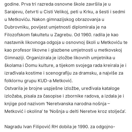
godine. Prva tri razreda osnovne škole završila je u
Sarajevu, četvrti u Cisti Velikoj, peti u Krku, a šesti i sedmi
u Metkoviću. Nakon gimnazijskog obrazovanja u
Dubrovniku, povijest umjetnosti diplomirala je na
Filozofskom fakultetu u Zagrebu. Od 1960. radila je kao
nastavnik likovnoga odgoja u osnovnoj školi u Metkoviću te
kao profesor likovne i glazbene umjetnosti u metkovskoj
Gimnaziji. Organizirala je izložbe likovnih umjetnika u
školama i Domu kulture, a tijekom svojega rada kreirala je i
izrađivala kostime i scenografiju za dramsku, a najviše za
folklornu grupu KUD-a Metković.
Ostvarila je brojne uspješne izložbe, uređivala kataloge
izložaba, pisala za časopise i zbornike radova, a izdala je i
knjige pod nazivom ‘Neretvanska narodna nošnja –
Metković i okolina’ te ‘Nošnja u delti Neretve kroz stoljeća’.
Nagradu Ivan Filipović RH dobila je 1990. za odgojno-