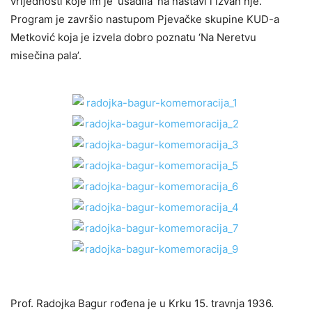
vrijednosti koje im je ‘usadila’ na nastavi i izvan nje.
Program je završio nastupom Pjevačke skupine KUD-a
Metković koja je izvela dobro poznatu ‘Na Neretvu
misečina pala’.
Prof. Radojka Bagur rođena je u Krku 15. travnja 1936.