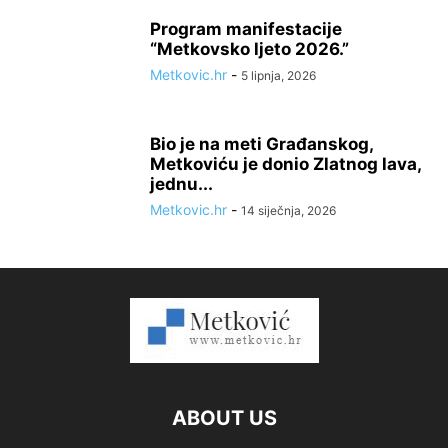
Program manifestacije
“Metkovsko ljeto 2026.”
Metkovic.hr
-
5 lipnja, 2026
Bio je na meti Građanskog,
Metkoviću je donio Zlatnog lava,
jednu...
Metkovic.hr
-
14 siječnja, 2026
ABOUT US