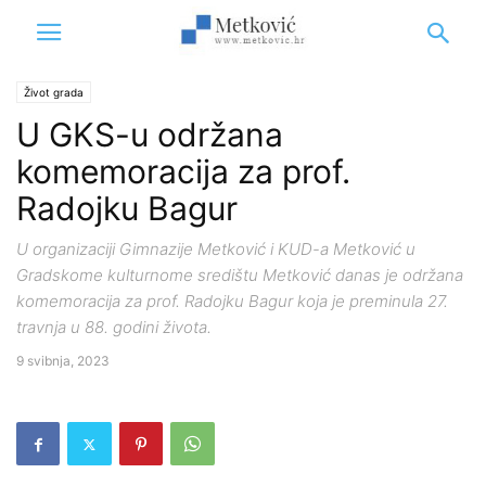
Život grada
U GKS-u održana
komemoracija za prof.
Radojku Bagur
U organizaciji Gimnazije Metković i KUD-a Metković u
Gradskome kulturnome središtu Metković danas je održana
komemoracija za prof. Radojku Bagur koja je preminula 27.
travnja u 88. godini života.
9 svibnja, 2023