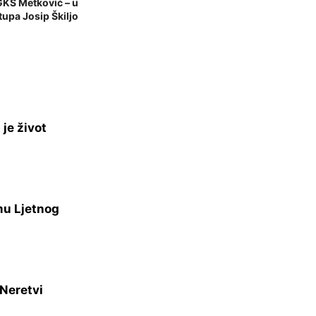
e u GKS Metković – u
upa Josip Škiljo
je život
mu Ljetnog
 Neretvi