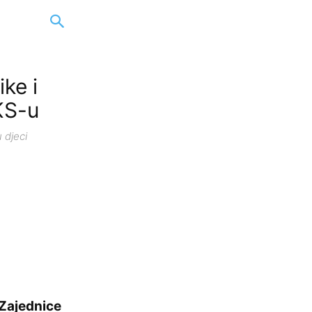
ke i
KS-u
 djeci
 Zajednice