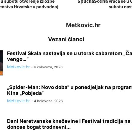
 u subotu otvorenje izložbe
𝗦𝗽𝗹𝗶𝗰𝗸𝗮𝗦𝗰𝗲𝗻𝗮 vraća s
rvenstva Hrvatske u podvodnoj
subotu nast
Metkovic.hr
Vezani članci
Festival Skala nastavlja se u utorak cabaretom „Ča 
vengo…“
Metkovic.hr
-
6 kolovoza, 2026
„Spider-Man: Novo doba“ u ponedjeljak na progra
Kina „Pobjeda“
Metkovic.hr
-
4 kolovoza, 2026
Dani Neretvanske kneževine i Festival tradicija na
donose bogat trodnevni...