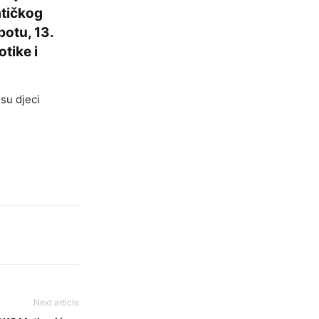
atičkog
otu, 13.
tike i
su djeci
Next article