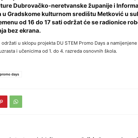
lture Dubrovačko-neretvanske županije i Inform
a u Gradskome kulturnom središtu Metković u sub
emenu od 16 do 17 sati održat će se radionice robo
ja bez ekrana.
e održati u sklopu projekta DU STEM Promo Days a namijenjene 
zrasta i učenicima od 1. do 4. razreda osnovnih škola.
 promo days