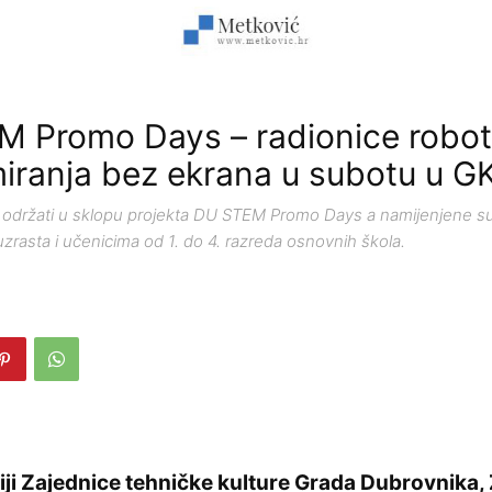
 Promo Days – radionice roboti
iranja bez ekrana u subotu u G
 održati u sklopu projekta DU STEM Promo Days a namijenjene su
zrasta i učenicima od 1. do 4. razreda osnovnih škola.
iji Zajednice tehničke kulture Grada Dubrovnika,