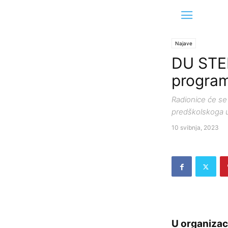
Najave
DU STEM
program
Radionice će se
predškolskoga u
10 svibnja, 2023
U organizac