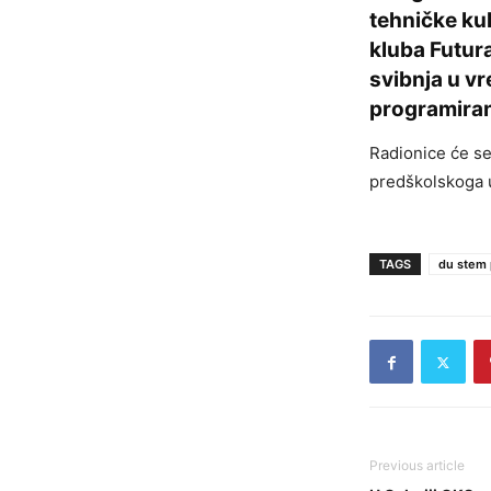
tehničke ku
kluba Futur
svibnja u vr
programiran
Radionice će s
predškolskoga u
TAGS
du stem
Previous article