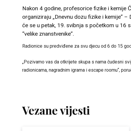
Nakon 4 godine, profesorice fizike i kemije 
organiziraju „Dnevnu dozu fizike i kemije” –
će se u petak, 19. svibnja s početkom u 16 s
“velike znanstvenike”.
Radionice su predviđene za svu djecu od 6 do 15 god
„Pozivamo vas da otkrijete skupa s nama čudesni svije
radionicama, nagradnim igrama i escape roomu“, poruč
Vezane vijesti