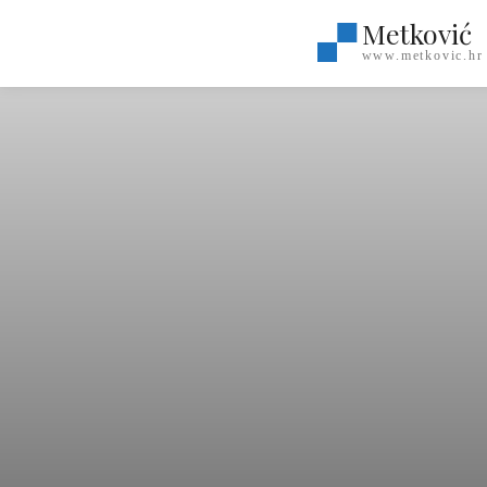
Metković
www.metkovic.hr