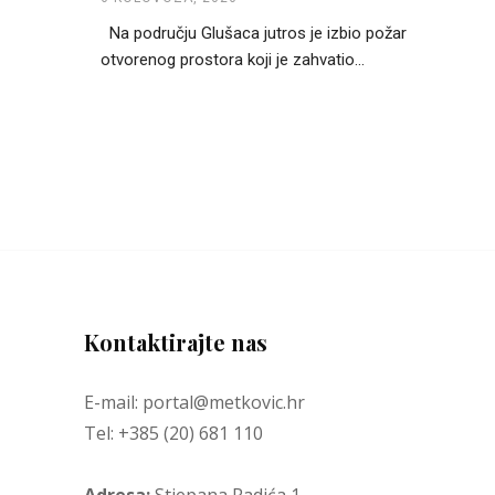
Na području Glušaca jutros je izbio požar
otvorenog prostora koji je zahvatio...
Kontaktirajte nas
E-mail: portal@metkovic.hr
Tel: +385 (20) 681 110
Adresa:
Stjepana Radića 1,