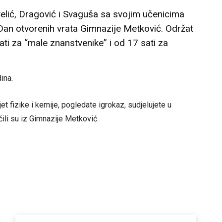
Ćelić, Dragović i Svaguša sa svojim učenicima
 Dan otvorenih vrata Gimnazije Metković. Održat
ati za “male znanstvenike” i od 17 sati za
ina.
t fizike i kemije, pogledate igrokaz, sudjelujete u
ili su iz Gimnazije Metković.