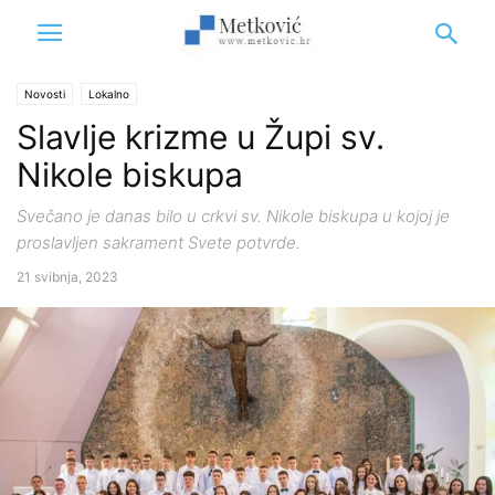
Novosti
Lokalno
Slavlje krizme u Župi sv.
Nikole biskupa
Svečano je danas bilo u crkvi sv. Nikole biskupa u kojoj je
proslavljen sakrament Svete potvrde.
21 svibnja, 2023