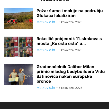
Požar šume i makije na području
Glušaca lokaliziran
Metkovic.hr
-
6 kolovoza, 2026
Roko Ilić pobjednik 11. skokova s
mosta „Ko osta osta“ u...
Metkovic.hr
-
6 kolovoza, 2026
Gradonačelnik Dalibor Milan
primio mladog bodybuildera Vidu
Batinovića nakon europske
bronce
Metkovic.hr
-
6 kolovoza, 2026