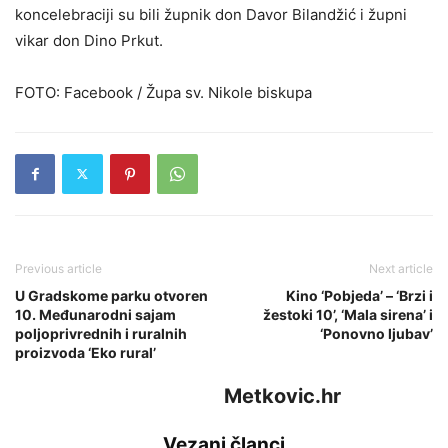
koncelebraciji su bili župnik don Davor Bilandžić i župni
vikar don Dino Prkut.
FOTO: Facebook / Župa sv. Nikole biskupa
Previous article
Next article
U Gradskome parku otvoren
Kino ‘Pobjeda’ – ‘Brzi i
10. Međunarodni sajam
žestoki 10’, ‘Mala sirena’ i
poljoprivrednih i ruralnih
‘Ponovno ljubav’
proizvoda ‘Eko rural’
Metkovic.hr
Vezani članci