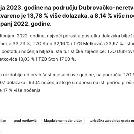
nja 2023. godine na području Dubrovačko-neret
vareno je 13,78 % više dolazaka, a 8,14 % više no
ipanj 2022. godine.
lipnjem 2022. godine, najveći porast u postotku dolazaka biljež
morje 33,73 %, TZO Ston 32,16 % i TZG Metkovića 23,67 %. Is
u postotku noćenja bilježe iste turističke zajednice: TZO Dubro
tkovića 18,03 % i TZO Ston 17,00 %.
 razdoblje od prvih šest mjeseci ove godine, na području TZG 
07 dolazaka i 9304 noćenja što je u odnosu na isti period proš
te 17 % više noćenja.
ilan
grad metković
Magdalena medar ujdur
turistička zajednica grada 