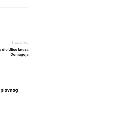
Next article
e dio Ulice kneza
Domagoja
s plovnog