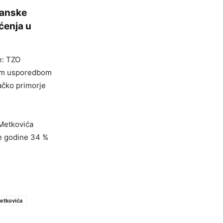
vanske
ćenja u
e: TZO
tom usporedbom
vačko primorje
Metkovića
le godine 34 %
metkovića