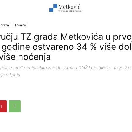
uprava
Lokalno
učju TZ grada Metkovića u prvo
i godine ostvareno 34 % više do
 više noćenja
ića je među turističkim zajednicama u DNŽ koje bilježe najveći po
ja u lipnju.