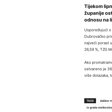
Tijekom lip
županije ost
odnosu na l
Uspoređujući s 
Dubrovačko pri
najveći porast 
26,59 %, TZG Me
Ako promatramo
ostvareno je 36
više dolazaka, 
TAGS
dalibor m
tz grada metkovića