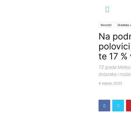
Novosti
Gradska 
Na podr
polovic
te 17 %
TZ grada Metkov
dolazaka i noćen
4 srpnja, 2023