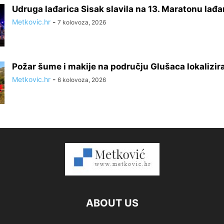
Udruga lađarica Sisak slavila na 13. Maratonu lađa
Metkovic.hr
-
7 kolovoza, 2026
Požar šume i makije na području Glušaca lokalizir
Metkovic.hr
-
6 kolovoza, 2026
ABOUT US