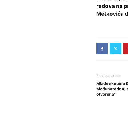
radova na p
Metkovića d
Previous article
Mlađe skupine 
Međunarodnoj smo
otvorena’