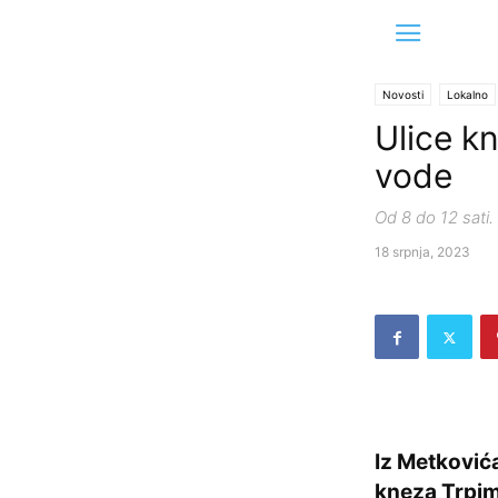
Novosti
Lokalno
Ulice kn
vode
Od 8 do 12 sati.
18 srpnja, 2023
Iz Metkovića
kneza Trpim