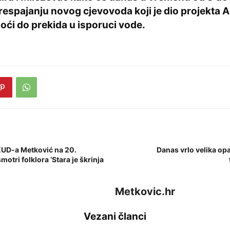
respajanju novog cjevovoda koji je dio projekta 
oći do prekida u isporuci vode.
KUD-a Metković na 20.
Danas vrlo velika op
tri folklora ‘Stara je škrinja
Metkovic.hr
Vezani članci