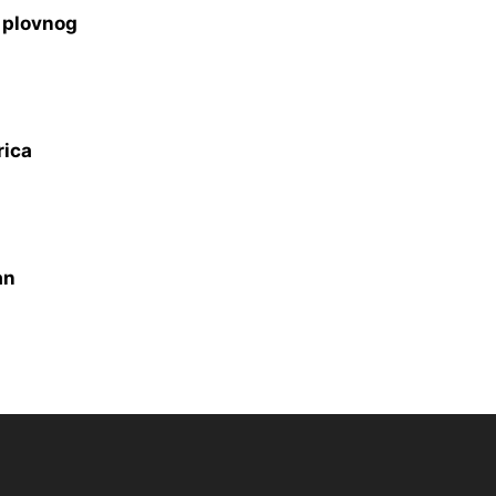
s plovnog
rica
an