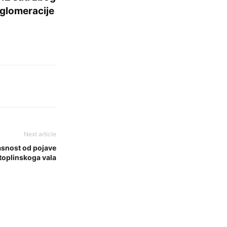
Aglomeracije
Next article
asnost od pojave
toplinskoga vala