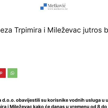
eza Trpimira i Mileževac jutros 
 d.o.o. obavijestili su korisnike vodnih usluga u 
ira i Mileževac kako će danas u vremenu od 8 do 