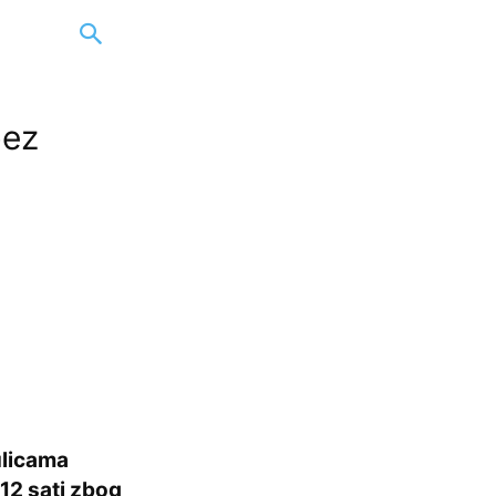
bez
ulicama
12 sati zbog