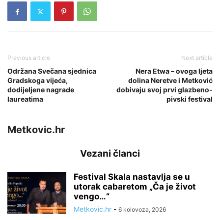
Previous article
Next article
Održana Svečana sjednica
Nera Etwa – ovoga ljeta
Gradskoga vijeća,
dolina Neretve i Metković
dodijeljene nagrade
dobivaju svoj prvi glazbeno-
laureatima
pivski festival
Metkovic.hr
Vezani članci
Festival Skala nastavlja se u
utorak cabaretom „Ča je život
vengo…“
Metkovic.hr
-
6 kolovoza, 2026