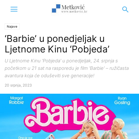
Najave
‘Barbie’ u ponedjeljak u
Ljetnome Kinu ‘Pobjeda’
U Ljetnome Kinu 'Pobjeda' u ponedjeljak, 24. srpnja s
početkom u 21 sat na rasporedu je film 'Barbie' – ružičasta
avantura koja će oduševiti sve generacije!
20 srpnja, 2023