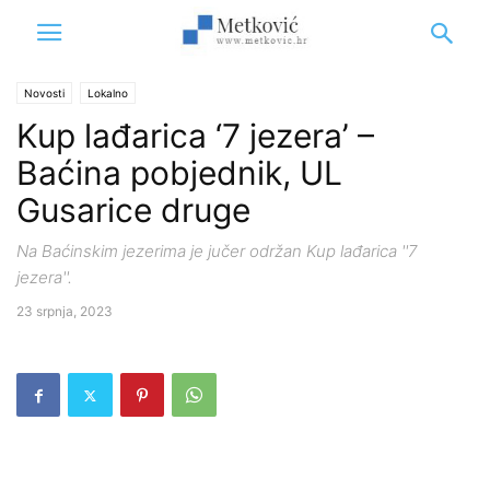
Novosti
Lokalno
Kup lađarica ‘7 jezera’ –
Baćina pobjednik, UL
Gusarice druge
Na Baćinskim jezerima je jučer održan Kup lađarica ''7
jezera''.
23 srpnja, 2023