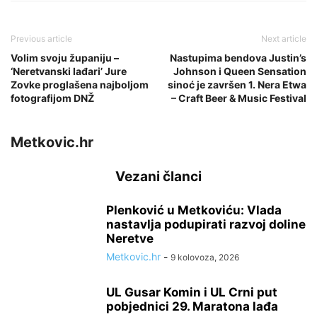
Previous article
Next article
Volim svoju županiju –
Nastupima bendova Justin’s
‘Neretvanski lađari’ Jure
Johnson i Queen Sensation
Zovke proglašena najboljom
sinoć je završen 1. Nera Etwa
fotografijom DNŽ
– Craft Beer & Music Festival
Metkovic.hr
Vezani članci
Plenković u Metkoviću: Vlada
nastavlja podupirati razvoj doline
Neretve
Metkovic.hr
-
9 kolovoza, 2026
UL Gusar Komin i UL Crni put
pobjednici 29. Maratona lađa