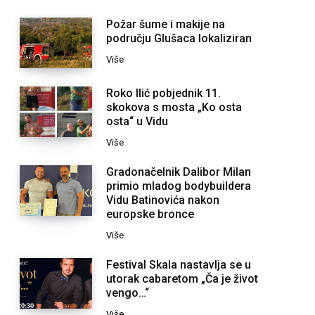
Požar šume i makije na
području Glušaca lokaliziran
Više
Roko Ilić pobjednik 11.
skokova s mosta „Ko osta
osta“ u Vidu
Više
Gradonačelnik Dalibor Milan
primio mladog bodybuildera
Vidu Batinovića nakon
europske bronce
Više
Festival Skala nastavlja se u
utorak cabaretom „Ča je život
vengo…“
Više