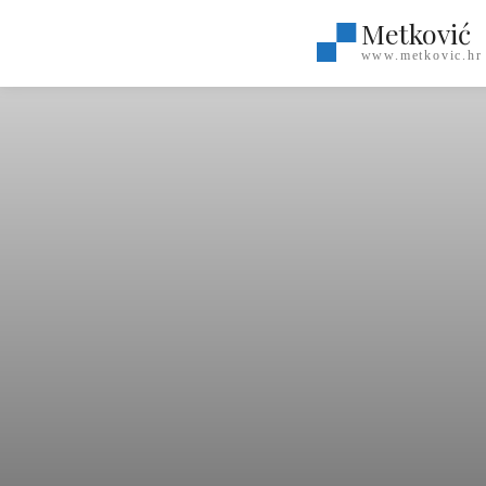
Metković
www.metkovic.hr