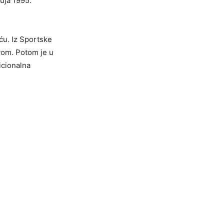
luja 1995.
ću. Iz Sportske
vom. Potom je u
icionalna