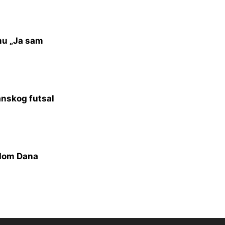
mu „Ja sam
anskog futsal
odom Dana