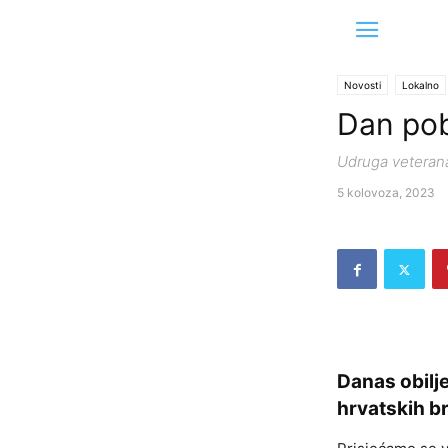
Novosti
Lokalno
Dan pob
Udruga veterana
5 kolovoza, 2023
Danas obilj
hrvatskih br