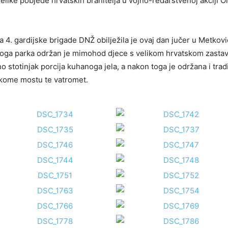
elike pobjede hrvatskih branitelja u vojno-redarstvenoj akciji O
 4. gardijske brigade DNŽ obilježila je ovaj dan jučer u Metkovi
koga parka održan je mimohod djece s velikom hrvatskom zasta
o stotinjak porcija kuhanoga jela, a nakon toga je održana i trad
čkome mostu te vatromet.