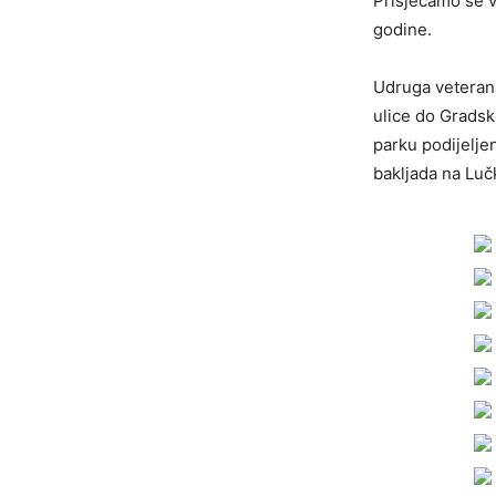
Prisjećamo se v
godine.
Udruga veterana
ulice do Grads
parku podijeljen
bakljada na Lu