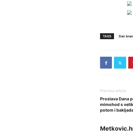
TAGS
Dan brani
Previous article
Proslava Dana p
mimohod s veli
potom i baklja
Metkovic.h