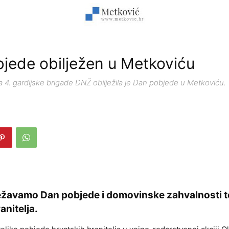
jede obilježen u Metkoviću
 4. gardijske brigade DNŽ obilježila je Dan pobjede u Metkoviću.
ežavamo Dan pobjede i domovinske zahvalnosti t
anitelja.