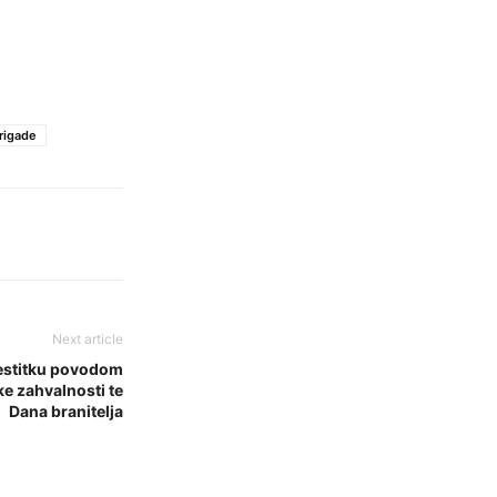
rigade
Next article
čestitku povodom
e zahvalnosti te
Dana branitelja