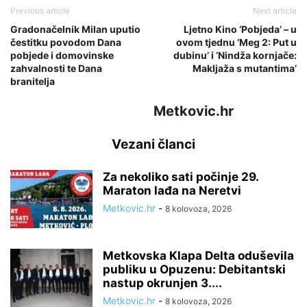
Previous article
Next article
Gradonačelnik Milan uputio
Ljetno Kino ‘Pobjeda’ – u
čestitku povodom Dana
ovom tjednu ‘Meg 2: Put u
pobjede i domovinske
dubinu’ i ‘Nindža kornjače:
zahvalnosti te Dana
Makljaža s mutantima’
branitelja
Metkovic.hr
Vezani članci
Za nekoliko sati počinje 29.
Maraton lađa na Neretvi
Metkovic.hr
-
8 kolovoza, 2026
Metkovska Klapa Delta oduševila
publiku u Opuzenu: Debitantski
nastup okrunjen 3....
Metkovic.hr
-
8 kolovoza, 2026