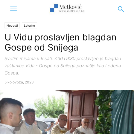
Novosti
Lokalno
U Vidu proslavljen blagdan
Gospe od Snijega
Svetim misama u 6 sati, 7:30 i 9:30 proslavljen je blagdan
zaštitnice Vida - Gospe od Snijega poznatije kao Ledena
Gospa.
5 kolovoza, 2023