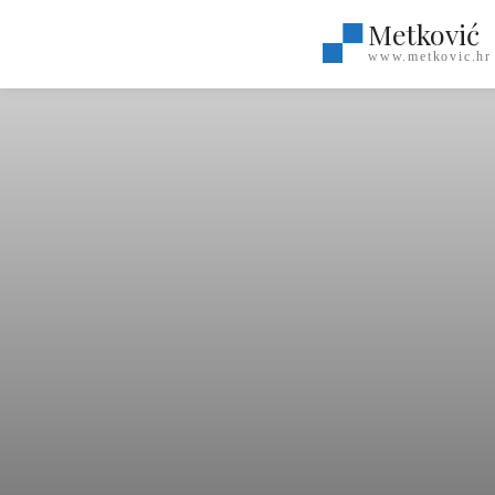
Metković
www.metkovic.hr