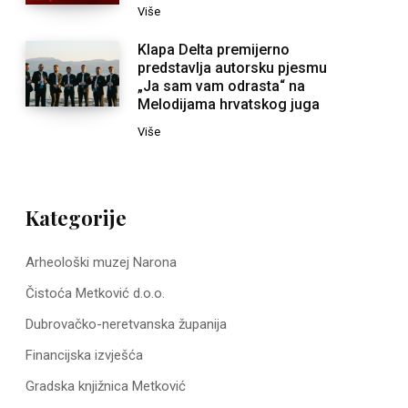
Više
Klapa Delta premijerno
predstavlja autorsku pjesmu
„Ja sam vam odrasta“ na
Melodijama hrvatskog juga
Više
Kategorije
Arheološki muzej Narona
Čistoća Metković d.o.o.
Dubrovačko-neretvanska županija
Financijska izvješća
Gradska knjižnica Metković