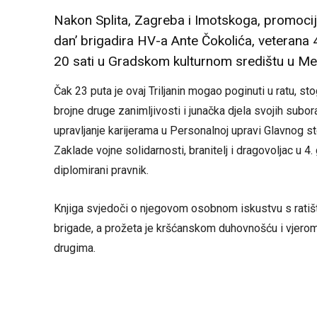
Nakon Splita, Zagreba i Imotskoga, promocij
dan’ brigadira HV-a Ante Čokolića, veterana 4
20 sati u Gradskom kulturnom središtu u Me
Čak 23 puta je ovaj Triljanin mogao poginuti u ratu, sto
brojne druge zanimljivosti i junačka djela svojih subora
upravljanje karijerama u Personalnoj upravi Glavnog 
Zaklade vojne solidarnosti, branitelj i dragovoljac u 4. g
diplomirani pravnik.
Knjiga svjedoči o njegovom osobnom iskustvu s ratišt
brigade, a prožeta je kršćanskom duhovnošću i vjerom
drugima.