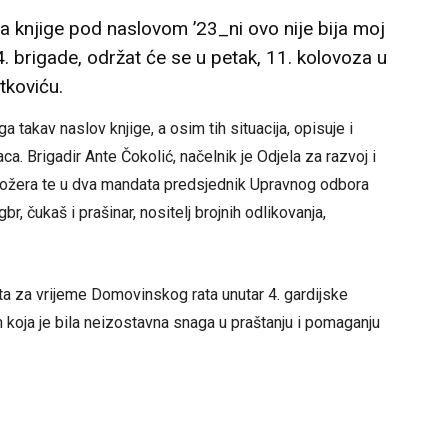
a knjige pod naslovom ’23_ni ovo nije bija moj
. brigade, održat će se u petak, 11. kolovoza u
tkoviću.
ga takav naslov knjige, a osim tih situacija, opisuje i
ca. Brigadir Ante Čokolić, načelnik je Odjela za razvoj i
stožera te u dva mandata predsjednik Upravnog odbora
br, čukaš i prašinar, nositelj brojnih odlikovanja,
a za vrijeme Domovinskog rata unutar 4. gardijske
 koja je bila neizostavna snaga u praštanju i pomaganju