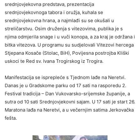
srednjovjekovna predstava, prezentacija
srednjovjekovnoga tabora i oružja, kuhala se
srednjovjekovna hrana, a najmlađi su se okušali u
streličarstvu. Osim druženja s vitezovima, publika je s
njima odmjerila snage i u vuči konopa, a za kraj je održana i
bitka vitezova. U programu su sudjelovali Vitezovi hercega
Stjepana Kosače (Stolac, BiH), Povijesna postrojba Kliški
uskoci te Red sv. Ivana Trogirskog iz Trogira.
Manifestacija se isprepleće s Tjednom lađe na Neretvi.
Danas je u Gradskome parku od 17 sati na rasporedu 2.
Festival tradicija – Dan Vukovarsko-srijemske županije, a
sutra od 10 sati Srednjovjekovni sajam. U 17 sati je start 26.
Maratona lađa na Neretvi, a u večernjim satima Jerkovačka
fešta.