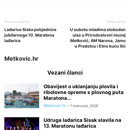
Previous article
Next article
Lađarice Siska pobjednice
U subotu mladima slobodan
jubilarnoga 10. Maratona
ulaz u Prirodoslovni muzej
lađarica
Metković, AM Narona, Jamu
u Predolcu i Etno kuću Ilić
Metkovic.hr
Vezani članci
Obavijest o uklanjanju plovila i
ribolovne opreme s plovnog puta
Maratona...
Metkovic.hr
-
7 kolovoza, 2026
Udruga lađarica Sisak slavila na
13. Maratonu lađarica