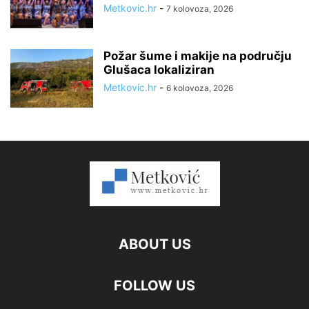
Metkovic.hr
-
7 kolovoza, 2026
Požar šume i makije na području
Glušaca lokaliziran
Metkovic.hr
-
6 kolovoza, 2026
ABOUT US
FOLLOW US