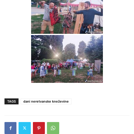
TAGS
dani neretvanske kneževine