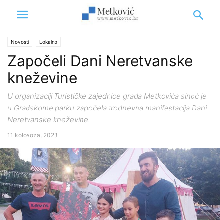
Novosti
Lokalno
Započeli Dani Neretvanske
kneževine
U organizaciji Turističke zajednice grada Metkovića sinoć je
u Gradskome parku započela trodnevna manifestacija Dani
Neretvanske kneževine.
11 kolovoza, 2023