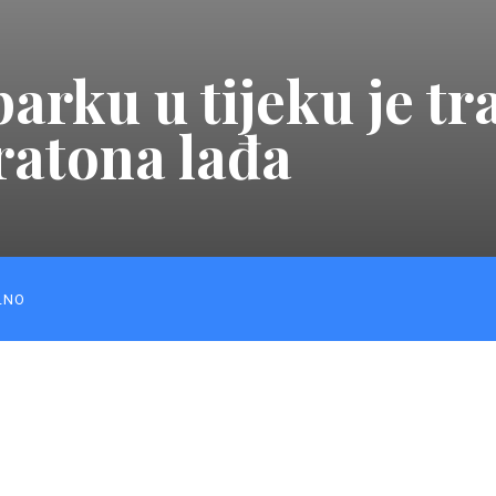
rku u tijeku je tr
ratona lađa
LNO