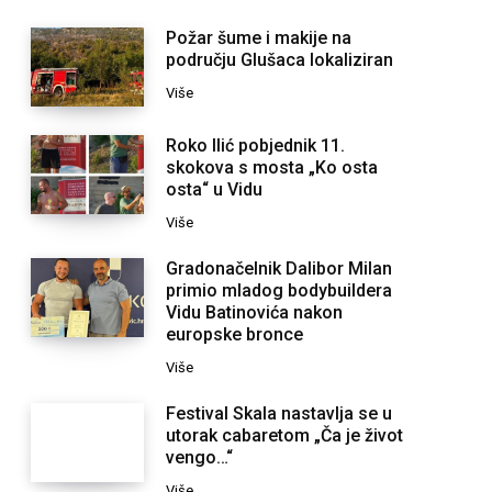
Požar šume i makije na
području Glušaca lokaliziran
Više
Roko Ilić pobjednik 11.
skokova s mosta „Ko osta
osta“ u Vidu
Više
Gradonačelnik Dalibor Milan
primio mladog bodybuildera
Vidu Batinovića nakon
europske bronce
Više
Festival Skala nastavlja se u
utorak cabaretom „Ča je život
vengo…“
Više