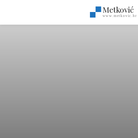
Metković
www.metkovic.hr