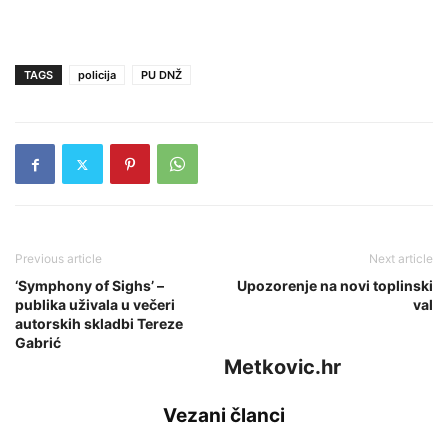
TAGS
policija
PU DNŽ
Previous article
Next article
‘Symphony of Sighs’ –
Upozorenje na novi toplinski
publika uživala u večeri
val
autorskih skladbi Tereze
Gabrić
Metkovic.hr
Vezani članci