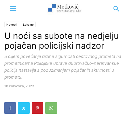
Novosti
Lokalno
U noći sa subote na nedjelju
pojačan policijski nadzor
S ciljem povećanja razine sigurnosti cestovnog prometa na
prometnicama Policijske uprave dubrovačko-neretvanske
policija nastavlja s poduzimanjem pojačanih aktivnosti u
prometu.
18 kolovoza, 2023